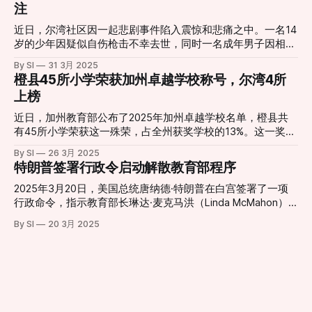
应对强风、地震和高温等极端天气，以及技术失效或淘汰后的
注
入上限设定为各县 median income 的80%。例如，在阿拉米
圣贝纳迪诺县，甚至橙县部分地区都有震感。不少居民表示，
应对
达县，单人家庭的最高收入为84,600美元，四口之家的最高
家中吊灯摇晃、物品晃动，一些手机用户还在震动前几秒收到
近日，尔湾社区因一起悲剧事件陷入震惊和悲痛之中。一名14
收入为120,800美元。 * 购房者自有资金： 申请人必须至少贡
了地震预警（ShakeAlert）通知。 震级下调 多次余震 USGS
岁的少年因疑似自伤枪击不幸去世，同时一名成年男子因相关
献房产购买价格的3%作为自有资金。 * 贷款条款： 首付援助
最初将地震定为6.0级，随后修正为5.2级。主震过后，当地陆
指控被警方逮捕。 事件经过 据尔湾警方透露，周四下午2点
以30年期延期偿还贷款的形式提供。这意味着购房者无需每月
By SI
31 3月 2025
续记录到多次余震，其中最强的一次出现在博雷戈斯普林斯
40分左右，警方和急救人员接到报警，赶往位于
橙县45所小学荣获加州卓越学校称号，尔湾4所
支付本金或利息。全部援助金额将在30年贷款期满时或房产在
（Borrego Springs）附近，震级为3.5级。 暂无伤亡报告 截
Heathergreen和Weepingwood交界处的一处住宅。报警称有
此之前出售或转让时到期偿还。 *
上榜
至目前，暂无人员伤亡或重大财产损失的通报。圣地亚哥县警
一名少年遭受枪击伤害。当警方到达现场时，发现一名受伤的
局与部分企业反映，仅出现少量如杯具掉落等轻微状况。加州
少年并立即展开急救，但不幸的是，该少年最终抢救无效去
近日，加州教育部公布了2025年加州卓越学校名单，橙县共
州长加文·纽森已听取简报，并表示州政府正与地方应急部门
世。 调查显示，这名少年的枪伤可能是自伤造成，但目前尚
有45所小学荣获这一殊荣，占全州获奖学校的13%。这一奖项
保持协作，密切关注后续发展。 持续监测
无法确定是意外还是故意行为。警方发言人Karie Davies表
是加州公立学校的最高荣誉，旨在表彰那些在学术表现卓越或
By SI
26 3月 2025
示：“我们可能永远无法知道这是否是有意为之或纯属意外。”
缩小成就差距方面取得显著成效的学校。 卓越表现与成就差
特朗普签署行政令启动解散教育部程序
据悉，死者并非该住宅的居民，而是与另一名少年一起到访朋
距缩小的双重认可 加州卓越学校奖分为两个类别：“学生卓越
友家。事发时是否有人在场仍在调查中。警方强调，这起事件
表现”和“缩小成就差距”。前者表彰整体学术成绩优秀的学校，
2025年3月20日，美国总统唐纳德·特朗普在白宫签署了一项
并非由于玩游戏引发，但具体原因仍需进一步查明。 涉事男
后者则奖励在帮助历史上面临教育障碍的学生群体取得进步方
行政命令，指示教育部长琳达·麦克马洪（Linda McMahon）
子被捕 尔湾警方在周五宣布逮捕了56岁的Douglas Yeager，
面表现突出的学校。橙县教育局局长Stefan Bean博士表示，
开始解散美国教育部的进程。 这一举措旨在将教育管理权归
他因涉嫌“枪支存储不当”和“危害儿童安全”被拘留。调查显
By SI
20 3月 2025
这一成就反映了教育者、工作人员、学生和家庭之间的紧密合
还给各州和地方政府，兑现了他在竞选期间的承诺。 在签署
示，该住宅内原本就存有枪支，警方正在对事发当晚在场的其
作，共同打造了支持性和高绩效的校园社区。 严格评选标准
仪式上，特朗普批评了现行的联邦教育体系，称其“浪费资
他青少年及至少一名成年人进行问询。 学校与社区反应 死者
要获得这一荣誉，学校需在过去两学年中至少完成95%的学生
源”，并表示教育部自1979年成立以来耗费了大量资金，但学
是一名南湖中学（So
测试，并在英语语言艺术、数学、出勤率和停学率等领域达到
生成绩并未显著提升。 他强调，将教育权力下放给各州将有
高标准。此次评选基于最新发布的加州学校仪表盘（California
助于提高教育质量，减少官僚主义，提高效率。 根据行政命
School Dashboard）数据，显示了各校在学生成绩和积极校
令，麦克马洪被指示“采取一切必要措施”以促进教育部的关