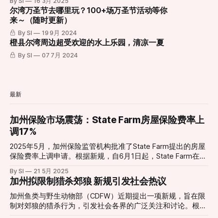
By SI
16 3月 2025
尔湾万圣节去哪里玩？100+场万圣节活动等你
来～（随时更新）
By SI
19 9月 2024
橙县尔湾周边超受欢迎的水上乐园，清凉一夏
By SI
07 7月 2024
最新
加州保险市场震荡：State Farm房屋保险费率上
调17%
2025年5月，加州保险监管机构批准了State Farm提出的房屋
保险费率上调申请。根据新规，自6月1日起，State Farm在加
州的房屋保险保费将平均上涨17%，租赁房屋保险上涨38%，
By SI
21 5月 2025
公寓和租房保险上涨15%。此次调整旨在帮助公司应对因洛杉
加州拟限制猎杀郊狼 新规引发社会热议
矶地区野火造成的巨额赔付和财务压力。 State Farm最初申
请将房屋保险费率上调22%，但在听证会上将请求调整为
加州鱼类与野生动物部（CDFW）近期提出一项新规，旨在限
17%。作为批准条件之一，State Farm将从母公司获得4亿美
制对郊狼的猎杀行为，引发社会各界的广泛关注和讨论。根据
元的资金注入，以增强其财务稳定性。此外，公司同意在
该提案，除非郊狼对家畜构成直接威胁，否则禁止猎杀郊狼。