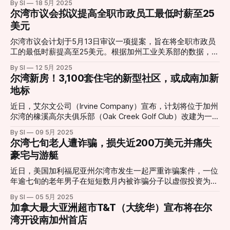
By SI
18 5月 2025
2025年底前暂停大规模不续保行为，以保障现有客户的权
此举旨在将郊狼的管理方式与熊和美洲狮等其他野生动物一致
尔湾市议会拟议提高全职市政员工最低时薪至25
益。 加州保险专员Ricardo Lara表示，此次决定是为了在保障
化，需申请“捕食许可证”，并提供郊狼确实构成威胁的证据。
美元
消费者利益的同时，确保保险市场的稳定。他强调，State
在北加州卢米斯镇，养殖户温特·霍洛韦（Winter Holloway）
Farm需在10月的全面听证会上详细说明其财务状况和恢复计
表达了对该提案的担忧。她表示，过去曾多次遭遇郊狼和美洲
尔湾市议会计划于5月13日审议一项提案，旨在将全职市政员
划。 消费者权益组织对这一决定表示担忧，认为在缺乏充分
狮袭击，为保护山羊，她采取了多种防范措施，包括夜间将动
工的最低时薪提高至25美元。根据加州工业关系部的数据，自
透明度的情况下批准费率上调，可能加重消费者负担。State
物圈养和安装感应灯。然而，她认为在紧急情况下，自己必须
2025年1月1日起，加州的法定最低工资为每小时16.50美元。
Farm则表示，如果未来听证会认定此次费率上调不合理，公
By SI
12 5月 2025
能够迅速采取行动。她质疑新规要求在郊狼攻击后才能采取措
尔湾市议会将于5月13日就此提案进行审议。 该提案的支持者
尔湾新房！3,100套住宅的新型社区，或成南加新
司将退还多收取的保费。
施的合理性，认为这对养殖户而言是不切实际的。 与此相
认为，提高最低工资将有助于吸引和留住高素质的员工，提升
地标
对，位于科尔法克斯的野生动物救援负责人丹妮尔·哈尼什
市政服务质量。 如果该提案获得通过，尔湾将成为橙县首个
（Danielle Hanish）支持该提案。她指出，人类活动已经侵占
为全职市政员工设定25美元最低时薪的城市。市议会将在即将
近日，艾尔文公司（Irvine Company）宣布，计划将位于加州
了郊狼的栖息地，郊狼在此生活了数千年。她强调，应采用非
召开的会议上就该提案进行表决。
尔湾的橡溪高尔夫俱乐部（Oak Creek Golf Club）改建为一个
致命的方式与野生动物共处，避免无差别猎杀。她认为，有多
包含3,100套住宅的新型社区。该项目名为“尔湾光谱区村庄”
种方法可以减少人类与郊狼之间的冲突，而无需诉诸猎杀。
By SI
09 5月 2025
（Irvine Spectrum District Village），旨在缓解橙县日益增长
尽管该提案曾因公众反对而暂缓，但目前已重新被提上议程。
尔湾七旬老人遭诈骗，损失近200万美元并痛失
的住房需求。 根据规划，该社区将包括1,500套独栋住宅和
加州鱼类与野生动物部计划于5月15日召开公
豪宅与游艇
1,600套公寓，后者原本规划为办公用地。整个开发项目占地
约235英亩，除了住宅外，还将建设一所新学校、公园、游泳
近日，美国加利福尼亚州尔湾市发生一起严重诈骗案件，一位
池和步行道等公共设施。艾尔文公司表示，将承担学校建设费
年逾七旬的老年男子在短短数月内被诈骗分子以虚假投资为名
用，并向尔湾市支付高达9,600万美元的各类费用。此外，公
骗取近200万美元，最终导致其失去价值数百万美元的房产和
By SI
05 5月 2025
司还计划提供2,000张租金折扣券，价值约7,200万美元，以支
游艇。 据当地警方透露，受害人最初接到自称是“联邦调查局”
加拿大最大亚洲超市T&T（大统华）宣布将在尔
持经济适用房项目。 艾尔文公司高级副总裁杰夫·戴维斯
特工的电话，称其银行账户涉嫌洗钱活动，需将资金转移至
湾开设南加州首店
（Jeff Davis）指出，该社区地理位置优越，靠近尔湾光谱中
“安全账户”以配合调查。随后，诈骗分子引导他下载交易应
心（Irvine Spectrum Center），居民可步行或骑行前往就业