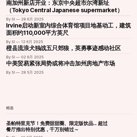
段。 根据项目官方消息，新一代巨型摩天轮正
南加州新店开业：东京中央超市尔湾新址
在紧张施工中，并预定于今年夏季正式对外开
（Tokyo Central Japanese supermarket）
放。届时，新摩天轮将在现有基础上增加约23
By SI
28 6月 2025
英尺（约7米）高度，整体设计更为现代化，同
Irvine启动新室内综合体育馆项目地基动工，建筑
时在灯光效果、乘坐舒适度和整体视野方面做
面积约110,000平方英尺
出显著提升。整合了更先进的可编程LED照明
By SI
12 6月 2025
系统，新摩天轮能够演绎更加丰富多变的灯光
橙县流浪犬独战五只郊狼，英勇事迹感动社区
秀效果，为夜间游览提供更震撼体验。 项目负
By SI
02 6月 2025
责人表示，这一重新设计的娱乐地标不仅是一
中美贸易紧张局势或将冲击加州房地产市场
次设施升级，更是对整个中心景观与游客体验
By SI
28 5月 2025
的重新构想。“新的摩天轮将成为一个能激发更
多记忆与故事的新起点，无论是家庭游客、情
侣约会还是节日庆典，都将成为他们新的集体
回忆背景。”该负责人指出。 随着更新工程的推
进，这一城市地标即将以全新姿态“回归天空”
精选
圣帕特里克节！免费甜甜圈、限定版饮品... 超过
餐厅推出特别优惠，千万别错过～