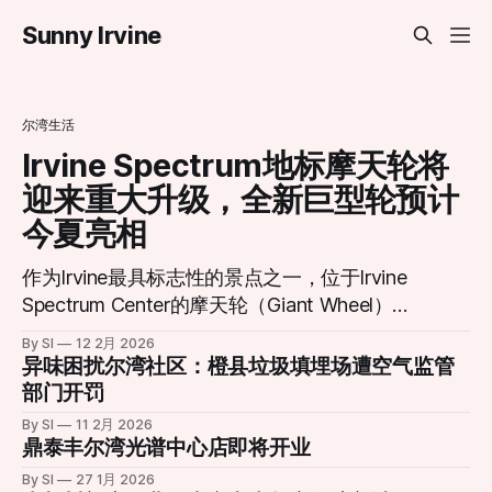
Sunny Irvine
尔湾生活
Irvine Spectrum地标摩天轮将
迎来重大升级，全新巨型轮预计
今夏亮相
作为Irvine最具标志性的景点之一，位于Irvine
Spectrum Center的摩天轮（Giant Wheel）即
将迎来历史性转型。 这座高达约10层楼的摩天
By SI
12 2月 2026
轮自2002年引入以来，长期以其独特的景观视
异味困扰尔湾社区：橙县垃圾填埋场遭空气监管
角和绚丽灯光吸引无数游客与居民，是当地社
部门开罚
交活动与城市夜景的重要组成部分。然而，在
By SI
11 2月 2026
经历了多年运营之后，原有设施已于2026年1
鼎泰丰尔湾光谱中心店即将开业
月11日停止运营，并进入大规模更新改造阶
By SI
27 1月 2026