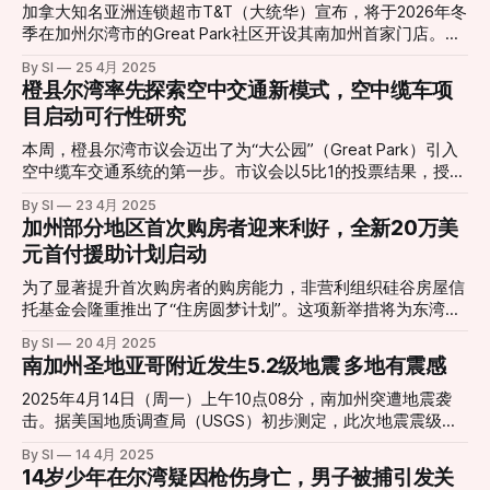
用，并将资金转入指定账户。在接下来的几个月中，受害人多
加拿大知名亚洲连锁超市T&T（大统华）宣布，将于2026年冬
中心和交通枢纽。
次将资金转入这些账户，累计金额接近200万美元。 更令人震
季在加州尔湾市的Great Park社区开设其南加州首家门店。这
惊的是，诈骗分子还诱导受害人将其位于尔湾的房产和一艘游
也是T&T继2024年底在华盛顿州贝尔维尤开设美国首店后，进
By SI
25 4月 2025
艇转让给他们，声称这是“资产保护”措施。当受害人意识到自
一步拓展美国市场的重要一步。 新店选址于Great Park的The
橙县尔湾率先探索空中交通新模式，空中缆车项
己被骗并报警时，房产和游艇已被转售，资金难以追回。 警
Canopy商业中心，营业面积约3.4万平方英尺，预计将为当地
目启动可行性研究
方表示，这起案件是近年来针对老年人的诈骗案件中最严重的
创造180个就业机会。T&T将为尔湾及周边居民带来丰富的亚
一起，诈骗分子利用受害人对执法机构的信任和对技术的陌
洲食品选择，包括新鲜农产品、特色熟食、现烤面包及亚洲流
本周，橙县尔湾市议会迈出了为“大公园”（Great Park）引入
生，实施了精心策划的骗局。
行零食等。门店还将设有自助热食区、寿司吧、烧腊档及街头
空中缆车交通系统的第一步。市议会以5比1的投票结果，授权
小吃专区，满足不同消费者的用餐需求。 T&T首席执行官李佩
市经理与初创企业Swyft Cities展开合同谈判，探索在占地
By SI
23 4月 2025
婷表示：“自我们宣布进军美国市场以来，来自全美各地的顾
1300英亩的大公园内建设缆车式公共交通系统的可行性。这
加州部分地区首次购房者迎来利好，全新20万美
客反馈热烈，而尔湾一直是呼声最高的城市之一。我们期待为
一举措有望让市民和游客在园区内出行更加便捷，并享受独特
元首付援助计划启动
尔湾社区带来独特的购物体验，让更多家庭通过美食连接彼
的空中视角。 项目概况与初步方案 根据初步提案，Swyft
此，探索亚洲传统与创新的美味。” 据悉，T&T尔湾店将成为
Cities将为欧文市提供为期一年的试点项目，价值约1000万美
为了显著提升首次购房者的购房能力，非营利组织硅谷房屋信
Great Park社区新兴商业地标，服务于日益增长的人口与每年
元，包括设备和服务。试点期间将部署8辆缆车，连接游客中
托基金会隆重推出了“住房圆梦计划”。这项新举措将为东湾地
数百万的体育公园访客。尚未开业期间，消费者可通过T&T官
心、热气球观景点和未来的零售设施，两站间运行，试运营每
区的首次购房者提供高达20万美元的巨额首付援助。 该计划
网及App选购部分干货和美妆产品，体验线上购物服务。 T&T
By SI
20 4月 2025
周三天，其余时间的运营和维护费用则需由市政府承担。 市
旨在减轻高昂首付给许多渴望在湾区置业的人们带来的经济压
超市创立于1993年，
南加州圣地亚哥附近发生5.2级地震 多地有震感
府报告指出，空中缆车系统能够“跨越传统步行障碍”，绕过建
力，这通常是他们实现购房梦想的主要障碍。“住房圆梦计划”
筑物和园区景观，有效降低地面交通建设的复杂性和成本。
将提供房产购买价格高达40%的援助，每位购房者的最高援助
2025年4月14日（周一）上午10点08分，南加州突遭地震袭
争议与质疑 尽管项目获得多数通过，但不少市议员表达了对
金额为20万美元。 “住房圆梦计划”关键细节： * 适用县
击。据美国地质调查局（USGS）初步测定，此次地震震级为
项目透明度和安全性的担忧。市议员James Mai指出，相关报
区： 阿拉米达县（Alameda County）和康特拉科斯塔县
5.2级，震中位于圣地亚哥县著名山城朱利安（Julian）以南约
告主要依赖Swyft Cities自身数据，缺乏独立第三方验证，也
By SI
14 4月 2025
（Contra Costa County）。 * 申请资格： 首次购房者，即过
4公里处。该地以苹果派和山林美景闻名。 震感范围广泛 这次
14岁少年在尔湾疑因枪伤身亡，男子被捕引发关
未详尽披露长期运维及升级成本。此外，他还质疑该系统能否
去三年内未曾拥有并居住过房产，且符合特定的收入要求。收
地震波及范围相当广泛，包括圣地亚哥、洛杉矶、里弗赛德、