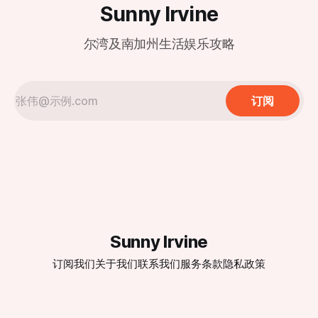
园氛围建设方面的努力。 橙县获奖学校名单 此次橙县获奖的
闭，同时确保学生贷款、佩尔助学金（Pell Grant）和第一类
Sunny Irvine
小学涵盖多个学区，包括安纳海姆学区（Anaheim Elementary
计划（Title I）等关键服务的持续性。 这些职能预计将被重新
School District）、卡皮斯特拉诺联
分配到其他联邦机构。 对加州的影响 加利福尼亚州每年从教
尔湾及南加州生活娱乐攻略
育部获得约15亿美元的特殊教育资金和近33亿美元的《每个
学生成功法案》（ESSA）资金。 此外，加州的学校还依赖于
联邦提供的数百万美元的营养服务和其他项目的拨款。 加州
教育界人士对此举表示担忧。 加州教师协会主席戴维·戈德堡
订阅
（David Goldberg）表示，这将对依赖联邦援助的弱势学生产
Sunny Irvine
订阅我们
关于我们
联系我们
服务条款
隐私政策