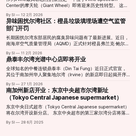
Center的摩天轮（Giant Wheel）即将迎来历史性转型。 这座
高达约10层楼的摩天轮自2002年引入以来，长期以其独特的
By SI
12 2月 2026
景观视角和绚丽灯光吸引无数游客与居民，是当地社交活动与
异味困扰尔湾社区：橙县垃圾填埋场遭空气监管
城市夜景的重要组成部分。然而，在经历了多年运营之后，原
部门开罚
有设施已于2026年1月11日停止运营，并进入大规模更新改造
阶段。 根据项目官方消息，新一代巨型摩天轮正在紧张施工
长期困扰尔湾东部居民的腐臭异味问题有了最新进展。近日，
中，并预定于今年夏季正式对外开放。届时，新摩天轮将在现
南海岸空气质量管理局（AQMD）正式针对橙县弗兰克·鲍尔曼
有基础上增加约23英尺（约7米）高度，整体设计更为现代
垃圾填埋场（Frank R. Bowerman Landfill）签发了三项违规处
By SI
11 2月 2026
化，同时在灯光效果、乘坐舒适度和整体视野方面做出显著提
罚。这一举动回应了当地社区日益高涨的投诉声浪，也让城市
鼎泰丰尔湾光谱中心店即将开业
升。整合了更先进的可编程LED照明系统，新摩天轮能够演绎
扩张与工业设施留存之间的矛盾再次成为焦点。 “无法打开的
更加丰富多变的灯光秀效果，为夜间游览提供更震撼体验。
窗户”：居民忍受度达极限 对于家住Portola Springs社区的居
全球知名的中餐连锁鼎泰丰（Din Tai Fung）近日正式官宣，
项目负责人表示，这一重新设计的娱乐地标不仅是一次设施升
民Monica Fonta来说，新鲜空气已经成为一种奢侈。她在受访
其位于南加州华人聚集地尔湾（Irvine）的新店即日起揭开序
级，更是对整个中心景观与游客体验的重新构想。“新的摩天
时表示：“味道太重了，我们根本不敢开窗或推拉门。”方塔形
幕。这一消息令当地美食爱好者兴奋不已，也标志着尔湾光谱
轮将成为一个能激发更多记忆与故事的新起点，无论是家庭游
By SI
27 1月 2026
容，这种气味如同腐烂的垃圾在密闭空间内发酵，且在清晨、
中心（Irvine Spectrum Center）迎来了又一重磅餐饮地标。
南加州新店开业：东京中央超市尔湾新址
客、情侣约会还是节日庆典，都将成为他们新的集体回忆背
深夜以及圣安娜风盛行时尤为刺鼻。 受影响的范围不仅限于
根据官方公布的信息，尔湾店将采取分阶段开业模式，为顾客
景。”该负责人指出。 随着更新工程的推进，这一城市地标即
（Tokyo Central Japanese supermarket）
居住区。据悉，在距离填埋场数英里外的伍德伯里购物中心
提供精致的用餐体验： * 试营业阶段 (Soft Opening)： 2月6
将以全新姿态“回归天空”
（Woodbury Town Center）周边，也能时常闻到类似的酸腐
日至3月1日。此期间将采取预约制，目前已开放预订，旨在为
东京中央日式超市（Tokyo Central Japanese supermarket）
味。 历史遗留与城市化扩张的碰撞 鲍尔曼垃圾填埋场由橙县
顾客提供更私密且高水准的先行体验。预约地址：
将在尔湾开设新分店。 东京中央超市的第三家尔湾分店将落
政府所有并运营，自1990年起投入使用。填埋场负责人汤姆·
dtf.com/en-us/locations/irvine * 盛大开业 (Grand
户于卡尔弗大道14120号。这家新店将为消费者带来种类丰富
卡特里利斯（Tom Koutroulis）指出，该场址在30多年前建立
By SI
28 6月 2025
Opening)： 3月2日正式全面迎客。 现代化设计与经典美味的
的日式商品，包括新鲜海产、熟食、美妆产品和厨具等。新店
时，周边几乎没有居民区。然而，随着尔湾近年来的急速扩
融合 新店坐落于尔湾光谱中心（地址：812 Spectrum Center
地理位置优越，毗邻另一家日式超市三和市场（Mitsuwa
张，大量住宅区在填埋场周
Drive, Irvine, CA 92618），地理位置优越。店内装修延续了鼎