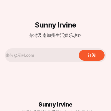
Marketplace）。
泰丰一贯的现代极简风格，巨大的透明落地窗式厨房依然是焦
点，食客可以近距离观赏师傅们如何以“黄金18褶”
Sunny Irvine
尔湾及南加州生活娱乐攻略
订阅
Sunny Irvine