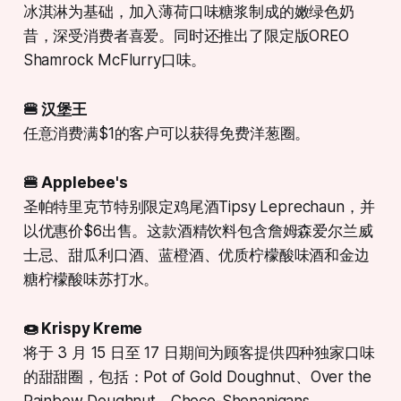
冰淇淋为基础，加入薄荷口味糖浆制成的嫩绿色奶
昔，深受消费者喜爱。同时还推出了限定版OREO
Shamrock McFlurry口味。
🍔 汉堡王
任意消费满$1的客户可以获得免费洋葱圈。
🍔 Applebee's
圣帕特里克节特别限定鸡尾酒Tipsy Leprechaun，并
以优惠价$6出售。这款酒精饮料包含詹姆森爱尔兰威
士忌、甜瓜利口酒、蓝橙酒、优质柠檬酸味酒和金边
糖柠檬酸味苏打水。
🍩 Krispy Kreme
将于 3 月 15 日至 17 日期间为顾客提供四种独家口味
的甜甜圈，包括：Pot of Gold Doughnut、Over the
Rainbow Doughnut、Choco-Shenanigans