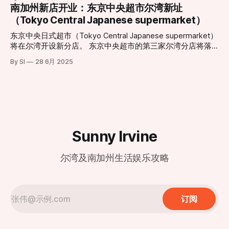
容，这种气味如同腐烂的垃圾在密闭空间内发酵，且在清晨、
中心（Irvine Spectrum Center）迎来了又一重磅餐饮地标。
南加州新店开业：东京中央超市尔湾新址
客、情侣约会还是节日庆典，都将成为他们新的集体回忆背
深夜以及圣安娜风盛行时尤为刺鼻。 受影响的范围不仅限于
根据官方公布的信息，尔湾店将采取分阶段开业模式，为顾客
景。”该负责人指出。 随着更新工程的推进，这一城市地标即
（Tokyo Central Japanese supermarket）
居住区。据悉，在距离填埋场数英里外的伍德伯里购物中心
提供精致的用餐体验： * 试营业阶段 (Soft Opening)： 2月6
将以全新姿态“回归天空”
（Woodbury Town Center）周边，也能时常闻到类似的酸腐
日至3月1日。此期间将采取预约制，目前已开放预订，旨在为
东京中央日式超市（Tokyo Central Japanese supermarket）
味。 历史遗留与城市化扩张的碰撞 鲍尔曼垃圾填埋场由橙县
顾客提供更私密且高水准的先行体验。预约地址：
将在尔湾开设新分店。 东京中央超市的第三家尔湾分店将落
政府所有并运营，自1990年起投入使用。填埋场负责人汤姆·
dtf.com/en-us/locations/irvine * 盛大开业 (Grand
户于卡尔弗大道14120号。这家新店将为消费者带来种类丰富
卡特里利斯（Tom Koutroulis）指出，该场址在30多年前建立
By SI
28 6月 2025
Opening)： 3月2日正式全面迎客。 现代化设计与经典美味的
的日式商品，包括新鲜海产、熟食、美妆产品和厨具等。新店
时，周边几乎没有居民区。然而，随着尔湾近年来的急速扩
融合 新店坐落于尔湾光谱中心（地址：812 Spectrum Center
地理位置优越，毗邻另一家日式超市三和市场（Mitsuwa
张，大量住宅区在填埋场周
Drive, Irvine, CA 92618），地理位置优越。店内装修延续了鼎
Marketplace）。
泰丰一贯的现代极简风格，巨大的透明落地窗式厨房依然是焦
点，食客可以近距离观赏师傅们如何以“黄金18褶”
Sunny Irvine
尔湾及南加州生活娱乐攻略
订阅