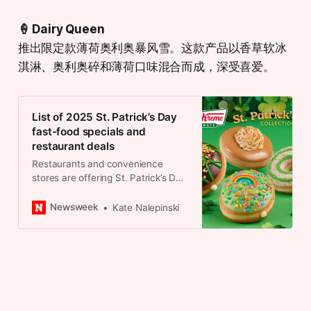
🍦 Dairy Queen
推出限定款薄荷奥利奥暴风雪。这款产品以香草软冰
淇淋、奥利奥碎和薄荷口味混合而成，深受喜爱。
List of 2025 St. Patrick’s Day
fast-food specials and
restaurant deals
Restaurants and convenience
stores are offering St. Patrick’s Day
deals, including free treats,
discounts and festive menu items.
Newsweek
Kate Nalepinski