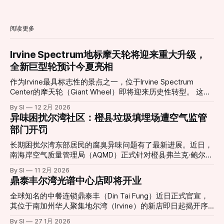
阅读更多
Irvine Spectrum地标摩天轮将迎来重大升级，
全新巨型轮预计今夏亮相
作为Irvine最具标志性的景点之一，位于Irvine Spectrum
Center的摩天轮（Giant Wheel）即将迎来历史性转型。 这座
高达约10层楼的摩天轮自2002年引入以来，长期以其独特的
By SI
12 2月 2026
景观视角和绚丽灯光吸引无数游客与居民，是当地社交活动与
异味困扰尔湾社区：橙县垃圾填埋场遭空气监管
城市夜景的重要组成部分。然而，在经历了多年运营之后，原
部门开罚
有设施已于2026年1月11日停止运营，并进入大规模更新改造
阶段。 根据项目官方消息，新一代巨型摩天轮正在紧张施工
长期困扰尔湾东部居民的腐臭异味问题有了最新进展。近日，
中，并预定于今年夏季正式对外开放。届时，新摩天轮将在现
南海岸空气质量管理局（AQMD）正式针对橙县弗兰克·鲍尔曼
有基础上增加约23英尺（约7米）高度，整体设计更为现代
垃圾填埋场（Frank R. Bowerman Landfill）签发了三项违规处
By SI
11 2月 2026
化，同时在灯光效果、乘坐舒适度和整体视野方面做出显著提
罚。这一举动回应了当地社区日益高涨的投诉声浪，也让城市
鼎泰丰尔湾光谱中心店即将开业
升。整合了更先进的可编程LED照明系统，新摩天轮能够演绎
扩张与工业设施留存之间的矛盾再次成为焦点。 “无法打开的
更加丰富多变的灯光秀效果，为夜间游览提供更震撼体验。
窗户”：居民忍受度达极限 对于家住Portola Springs社区的居
全球知名的中餐连锁鼎泰丰（Din Tai Fung）近日正式官宣，
项目负责人表示，这一重新设计的娱乐地标不仅是一次设施升
民Monica Fonta来说，新鲜空气已经成为一种奢侈。她在受访
其位于南加州华人聚集地尔湾（Irvine）的新店即日起揭开序
级，更是对整个中心景观与游客体验的重新构想。“新的摩天
时表示：“味道太重了，我们根本不敢开窗或推拉门。”方塔形
幕。这一消息令当地美食爱好者兴奋不已，也标志着尔湾光谱
轮将成为一个能激发更多记忆与故事的新起点，无论是家庭游
By SI
27 1月 2026