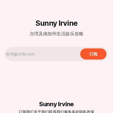
元。 最近人们对波音公司的质疑声越来越大。因为波音公司
13, 2024 作为当前大模型中性能最强大的GPT-4o，性能远超
的多个飞机型号都出现了一些安全隐患和事故问题，尤其是以
原先的默认模型GPT-3.5，各位打工人不要错过，
下几款机型： 1. 波音737 MAX：质量不达标 这款飞机在2024
年经历了多次安全问题。例如，2024年1月5日，一架阿拉斯
Sunny Irvine
加航空的波音737 MAX在飞行中
尔湾及南加州生活娱乐攻略
订阅
Sunny Irvine
订阅我们
关于我们
联系我们
服务条款
隐私政策