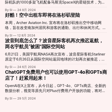
兽世界》等热门游戏系列而广为人知，去年微软以690亿美元
际机队的1000多架飞机配备马斯克SpaceX的星链技术，为所
的价格收购了该公司，创下了游戏行业史上最大交易纪录。然
有美联航的乘客提供免费的高速Starlink WIFI。这是星链迄今
By SI
24 9月 2024
而，这项收购在完成前受到了反垄断监管机构的广泛审查。
为止最大的一笔机上互联网交易。 美联航拥有比其他航空公
好酷！空中出租车即将在洛杉矶登陆
关于裁员的原因，微软游戏首席执行官菲尔·斯宾塞在发给员
司都多的横跨大西洋和太平洋的航线，之前的WIFI合作伙伴为
工的邮件中表示，裁员是为了“重新调整收购后的团队结构，
Viasat、松下、Thales和Intelsat，如果接下来的星链WIFI测试
本周，Archer Aviation Inc. 宣布将在洛杉矶推出空中移动网
更好地管理业务”。此次受影响的主要是企业和支持职能部
成功，这些旧的合作伙伴都将终止服务。 以前的WIFI不仅要收
络，旨在改变南加州居民和游客的通勤、出行和休闲方式。乘
门，涉及领域包括： * 招聘 * IT * 人力资源 更广泛的影响 本
费而且速度很慢，如果星链能够在飞机上顺利使用，对乘客而
客可以前往附近的站点（vertiport），乘坐Archer的Midnight
次裁员并非孤立事件。自从微软收购动视暴雪以来，该公司已
By SI
12 8月 2024
言肯定是不错的体验。SpaceX表示，未来十年，星链将会与
电动飞机，10-20分钟内即可到达目的地，大大节省了交通时
波音到底怎么了？波音星际客机再次推迟返航，
经裁掉超过1000个职位。近年来，整个游戏行业面临挑战，
更多的航空公司合作。你期待吗？ United Airlines bumps
间。 该网络计划覆盖洛杉矶国际机场（LAX）、橙县、圣塔莫
多个主要公司都在进行大规模的人员调整。 裁员展开
两名宇航员“被困”国际空间站
GEO operators off fleet for Starlink Wi-FiUnited Airlines is
尼卡、好莱坞伯班克机场、长滩和范奈斯等关键地点，预计最
replacing multiple geostationary operators with Starlink in
早于2026年投入使用。Archer还与洛杉矶公羊队合作，计划在
6月21日，美国宇航局NASA再次宣布，波音星际客机Starliner
SpaceX’s largest aviation Wi-Fi deal, shaking up the l
伍德兰山和好莱坞公园设立站点，推动这一网络的发展。 南
原定于6月26日从国际空间站返回地球的计划再次被推迟，延
加州大学（USC）也将参与其中，未来两年内，Archer和USC
迟的原因是需要更多的时间审查推进器故障和氦气泄漏问题。
By SI
24 6月 2024
将共同制定计划，将USC现有的直升机停机坪改造为适合
目前两名宇航员依然待在国际空间站中，归期未定。 在6月初
ChatGPT免费用户也可以使用GPT-4o和GPTs商
Midnight等垂直起降飞机使用的站点。Archer的CEO Adam
的测试中，Starliner在发射前几分钟自动中止了发射，原因是
店了！赶紧用起来！
Goldstein 表示：“在未来四年内即将到来的全球性活动之前，
地面启动序列出现了问题。尽管这个问题后来得到了处理，但
建立我们的洛杉矶网络对我们来说是一个重要的里程碑，这将
在随后的测试却发现推进系统中存在氦气泄漏。 这让人们对
OpenAI在X上宣布，从今日起，GPT-4o、GPTs商店、全新的
使Midnight成为全球关注的焦点。” Midnight是Archer设计的四
波音载人航天技术感到怀疑。该航天器的载人测试自 2019 年
数据分析，视觉等原先只对Plus付费用户开放的功能，将对
座电动飞机，速度可达150英里/小时，能够在20-50英里的距
以来已进行过两次无载人试飞，其 28 个机动推进器出现了 5
ChatGPT的免费用户开放。 We're opening up access to our
离内连续飞行，具有极低的噪音和高安全性，预计将
By SI
29 5月 2024
次故障，用于给这些推进器加压的氦气发生了 5 次泄漏，推进
new flagship model, GPT-4o, and features like browse,
剂阀门移动缓慢，表明过去存在未修复的问题。 波音公司除
data analysis, and memory to everyone for free (with
了与 NASA 签订 45 亿美元的开发合同外，还超支了 15 亿美
limits). https://t.co/H2dB6w7Ynz — OpenAI (@OpenAI) May