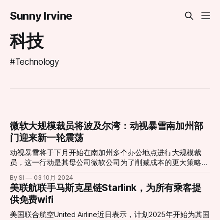
Sunny Irvine
科技
#Technology
微软大规模裁员将波及尔湾：动视暴雪南加州部
门迎来新一轮震荡
动视暴雪将于下月开始在南加州多个办公地点进行大规模裁
员，这一行动是其母公司微软公司为了削减成本的更大策略的
一部分。 裁员详情 根据计划，裁员将于10月启动，具体情况
By SI
03 10月 2024
如下： * 尔湾：裁员140人 * 圣塔莫尼卡：裁员110人 * Playa
美联航联手马斯克星链Starlink，为所有乘客提
Vista：裁员143人（将于11月开始） 此次裁员是微软全球重组
供免费wifi
努力的一部分，旨在减少其游戏部门3%的员工，预计影响大
约650名员工。 背景与原因 动视暴雪因《使命召唤》和《魔
美国联合航空United Airline近日表示，计划2025年开始为其国