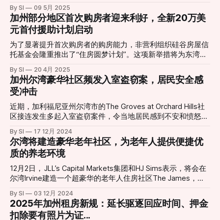
包含3,100套住宅的新型社区。该项目名为“尔湾光谱区村庄”
By SI
09 5月 2025
加拿大和墨西哥等国的进口商品加征关税，钢材、木材和混凝
（Irvine Spectrum District Village），旨在缓解橙县日益增长
加州部分地区首次购房者迎来利好，全新20万美
土等关键建筑材料的价格上涨，导致新建住宅项目成本增加，
的住房需求。 根据规划，该社区将包括1,500套独栋住宅和
元首付援助计划启动
开发商不得不推迟或取消部分项目。 此外，经济不确定性也
1,600套公寓，后者原本规划为办公用地。整个开发项目占地
影响了购房者的信心。尽管抵押贷款利率有所下降，但潜在买
约235英亩，除了住宅外，还将建设一所新学校、公园、游泳
为了显著提升首次购房者的购房能力，非营利组织硅谷房屋信
家对经济前景持谨慎态度，导致房屋销售放缓。根据Redfin的
池和步行道等公共设施。艾尔文公司表示，将承担学校建设费
托基金会隆重推出了“住房圆梦计划”。这项新举措将为东湾地
数据，2025年4月的待售房屋数量同比增长近17%，但成交速
用，并向尔湾市支付高达9,600万美元的各类费用。此外，公
区的首次购房者提供高达20万美元的巨额首付援助。 该计划
度减慢，平均售出时间延长至40天。 在此背景下，加州房地
By SI
20 4月 2025
司还计划提供2,000张租金折扣券，价值约7,200万美元，以支
旨在减轻高昂首付给许多渴望在湾区置业的人们带来的经济压
产市场面临多重压力，近期购房者可能需要进行谨慎考虑。
加州尔湾豪华社区频发入室盗窃案，居民安全感
持经济适用房项目。 艾尔文公司高级副总裁杰夫·戴维斯
力，这通常是他们实现购房梦想的主要障碍。“住房圆梦计划”
受冲击
（Jeff Davis）指出，该社区地理位置优越，靠近尔湾光谱中
将提供房产购买价格高达40%的援助，每位购房者的最高援助
心（Irvine Spectrum Center），居民可步行或骑行前往就业
金额为20万美元。 “住房圆梦计划”关键细节： * 适用县
近期，加利福尼亚州尔湾市的The Groves at Orchard Hills社
中心和交通枢纽。
区： 阿拉米达县（Alameda County）和康特拉科斯塔县
区接连发生多起入室盗窃案件，令当地居民感到不安和愤怒。
（Contra Costa County）。 * 申请资格： 首次购房者，即过
作为一个高档的封闭式社区，这里原本以安全和私密性著称，
By SI
17 12月 2024
去三年内未曾拥有并居住过房产，且符合特定的收入要求。收
但在短短几周内，盗贼已多次闯入，盗走了现金、珠宝，甚至
尔湾将建造豪华老年社区，为老年人提供便捷优
入上限设定为各县 median income 的80%。例如，在阿拉米
一辆汽车。 最惊人的一幕发生在上周六晚间，一名窃贼竟然
质的养老环境
达县，单人家庭的最高收入为84,600美元，四口之家的最高
利用撬棍，从二楼窗户强行入室。如此大胆的作案手法，令居
收入为120,800美元。 * 购房者自有资金： 申请人必须至少贡
民感到震惊和不安。不少居民表示，案件频发但媒体报道却寥
12月2日， JLL’s Capital Markets集团和HJ Sims表示，将会在
献房产购买价格的3%作为自有资金。 * 贷款条款： 首付援助
寥无几，这让他们感到失望和被忽视。一位居民愤怒地质问
尔湾Irvine建造一个超豪华的老年人住房社区The James，拥
以30年期延期偿还贷款的形式提供。这意味着购房者无需每月
道：“为什么新闻里看不到？为什么没人关注？” 警方：跨国盗
有350个住房（包括210个独立单元、110个辅助生活单元、30
支付本金或利息。全部援助金额将在30年贷款期满时或房产在
By SI
03 12月 2024
窃团伙或为幕后黑手 尔湾警方指出，The Groves at Orchard
个记忆护理单元），有Studio、1间卧室、2间卧室等户型选
此之前出售或转让时到期偿还。 *
2025年加州租房新规：延长驱逐回应时间、押金
Hills的这几起入室盗窃并非孤立事件，而是南加州范围内一系
择。 该社区将位于1001 Gates Ave，占地3英亩，社区内含有
扣除要有照片为证...
列入室盗窃案的一部分。警方怀疑，这可能与跨国犯罪集团有
多个餐饮场所、室内游泳池和水疗中心、健身健身房和瑜伽