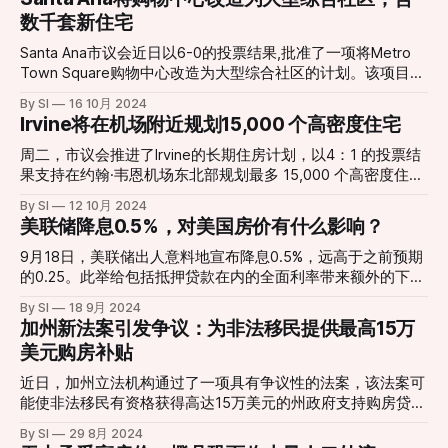
尼的毒品犯罪将面临更严厉的惩罚。 * 司法酌情权：法官获得
Armstrong Avenue，改造成第一个无家可归者收容所。 这一
数千套新住宅
了新的裁量权，能够要求多次涉毒的罪犯进入强制治疗项目。
次的特别会议将于周二11月5日上午11:30开始进行。 议员
完成治疗者可能获得减轻甚至撤销罪名的机会，形成所谓的
Mike Carroll是上个月的投票中唯一投反对票的人，他认为如
Santa Ana市议会近日以6-0的投票结果,批准了一项将Metro
“强制治疗重罪”类别。 * 加重刑罚：36号提案允许对毒品贩卖
果设施没有充实起来，会给城市造成很大困难。议员Tammy
Town Square购物中心改造为大型综合社区的计划。该项目由
尤其是携带武器或大规模毒品交易的罪犯判处更长的监禁时
Kim在投票中投了赞成票，但近日表示，经过深思熟虑，他认
Related California开发,将成为圣安娜市有史以来最大的私人投
间。 * 谋杀警示：法院将告知毒品分销罪犯，如果他们的毒品
By SI
16 10月 2024
为建造收容所不是一个好办法。他在发给居民的一封信中，承
资项目。 项目概况 这个名为Related Bristol的项目位于South
Irvine将在机场附近规划15,000 个高密度住宅
导致他人死亡，未来可能会面临谋杀指控。 政界及公众反
诺：“如果当选市长，我将努力确保新的避难所不会建在你的
Coast Plaza附近,计划包括: * 数千套新住宅 * 老年人住房 * 咖
响：该提案得到了地方检察官、警察协会及旧金山、圣何塞、
住所附近”，“它是否会成为一个文化中心、图书馆、表演艺术
啡馆、商店和餐厅 * 酒店客房 * 杂货店 * 开放空间 开发商承
周二，市议会推进了Irvine的长期住房计划，以4：1 的投票结
圣地亚哥等地市长的支持，沃尔玛、塔吉特和家得宝等
中心、住房等等，我不知道。但我支持收购低于市场价值的房
诺该项目将创造近6,000个建筑工作岗位,并为市政府带来约
果支持在约翰·韦恩机场东北部规划最多 15,000 个高密度住
产。” 市议会也收到了一封来自尔湾居民未签名的信件，表示
1100万美元的新税收。此外,开发商还将向市政府提供4000万
宅。 机场附近是该市规划建设高密度住宅的三个“重点区域”之
这一决定非常仓促，没有考虑到公众意见，尤其是居住在尔湾
By SI
12 10月 2024
美元，其中2200万美元用于社区福利基金，1800万美元用于
一，以适应其快速增长并满足州住房指令，该指令要求尔湾在
美联储降息0.5%，对美国房价有什么影响？
商业综合体附近的居民的意见。“虽然我们了解解决社区无家
可负担住房。 市议员Phil Bacerra表示，这个项目将帮助圣安
未来20-25年长期的规划中开发超过23,000个新住宅单元。 其
可归问题的重要性，但我们认为缺乏公众意见和委员会审
娜市实现州政府规定的住房目标，并带来数百万美元的新税
他重点区域围绕大公园Great Park和Irvine Spectrum。 议员
9月18日，美联储出人意料地宣布降息0.5%，远高于之前预期
收。市议员David Penaloza也支持该项目，认为它将为城市带
Larry Agran是投票中唯一的反对者，反对的主要原因是担心建
的0.25。此举给包括抵押贷款在内的全面利率带来额外的下行
来巨大的经济动力。 尽管项目获得了市议会的批准,但仍存在
造在机场周围的住宅面临噪音、安全和土地使用不兼容等担
压力，那么美联储的这个举动会对抵押贷款甚至美国的房价带
By SI
18 9月 2024
一些争议。一些工会代表对开发商未与他们达成协议表示不
忧。 Council approves zoning for 15,000 homes in Irvine
来哪些影响呢？ 最有可能的一个结果是，抵押贷款利率会在
加州新法案引发争议：为非法移民提供最高15万
满。 这个项目是南加州多个城市将老旧购物中心改造为综合
Business Complex, overruling airport commissionThe
未来几天或几周内进一步下降，目前30年抵押贷款利率为
美元购房补贴
社区
zoning change is part of Irvine’s broader long-range housing
6.2%。这对于借款人而言会是一个非常好的消息。 但低利息
plan that
也会带来一系列并发症，随着抵押贷款利率进一步下降，会吸
近日，加州立法机构通过了一项具有争议性的法案，该法案可
引更多买家进入房屋市场，从而推高房价。根据高盛的预计，
能使非法移民有资格获得高达15万美元的州政府支持购房贷
2024年底前美国房价将上涨4.5%，2025年将上涨4.4%。
款。这项名为AB 1840的法案目前已送交民主党州长Gavin
By SI
29 8月 2024
Here’s how the Fed’s big rate cut affects mortgagesThe
Newsom的办公桌，等待他的签署或否决。 法案内容 该法案