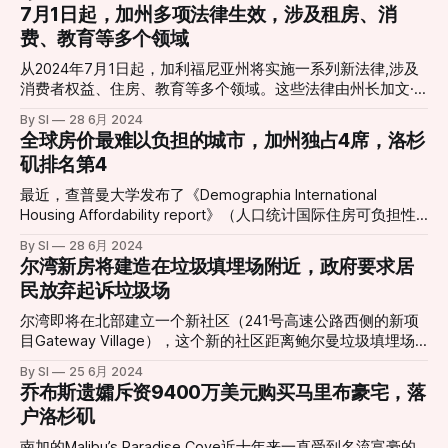
家都选择尔湾呢？ ❤️ 卓越的生活品质 尔湾以其安全、整洁和
7月1日起，加州多项法律生效，涉及租房、消
享受到海岸线景观。 对于这个项目，部分居民认为可以改善
高质量的生活环境著称。这里有着全美顶尖的学校、丰富的购
费、教育等多个领域
社区环境，也有部分人认为将会破坏小镇原本的样貌。 306-
物和餐饮选择，以及便捷的交通网络，使得生活在尔湾既舒适
Unit Apartment Development Moving Ahead in Dana Point
又便利。 ❤️ 强大的经济基础 作为南加州的重要商业中心，尔
从2024年7月1日起，加利福尼亚州将实施一系列新法律,涉及
Near Capistrano BeachThe development is slated to include
湾吸引了大量的科技和创新企业。这些企业不仅为当地居民提
消费者权益、住房、教育等多个领域。这些法律由州长加文·
46 affordable units and replace
供了丰厚的就业机会，也吸引了众多希望在工作和生活之间找
纽森(Gavin Newsom)在去年的立法会议上签署通过，将对加
By SI
28 6月 2024
到完美平衡的高收入人群。 ❤️ 优美的自然环境 尔湾拥有大量
州居民的日常生活产生重大影响。以下是几项重要的新法案及
全球房价最难以负担的城市，加州独占4席，洛杉
的公园和开放空间，绿树成荫的街道和众多的户外活动场所，
其主要内容: 1. 隐藏费用(参议院法案478号和众议院法案537
矶排名第4
使得这里成为那些热爱自然和户外运动人士的理想居住地。
号): 要求商家在广告价格中包含所有强制性收费，适用于音乐
Point2Homes的报告指出，尔湾的奢华租赁住宅市场在过去几
会门票和短期住宿等多种商品和服务。 2. 枪支税(众议院法案
最近，查普曼大学发布了《Demographia International
年中经历了显著的增长。尤其是在2023年，尔湾的高端住宅
28号): 对所有枪支和弹药征收11%的州税，预计每年可为学校
Housing Affordability report》（人口统计国际住房可负担性
需求显著上升，租金也随之上涨。随着更多高收入家庭和专业
安全和暴力预防项目筹集1.6亿美元。 3. 租房押金(众议院法案
报告），按照房价收入比（即房价中位数除以家庭收入中位
人士的涌入，尔湾的奢华住宅市场前景将更加广阔。 尔湾目
By SI
28 6月 2024
12号): 大多数情况下，房东要求的押金不得超过一个月租金。
数）对全球的大城市进行了评分，分数越高表示越难以负担。
前拥有大量的高端租赁住宅，其占整体租赁市场的比例不断攀
尔湾新房将建造在垃圾填埋场附近，政府要求居
4. 短期租赁(众议院法案537号): 要求 Airbnb 和 Vrbo上的酒
其中美国五个城市入围，加州独占4席。 🏠 全球房价最难以
升。这些住宅通常配备现代化的设施，如智能
民放弃起诉垃圾场
店、汽车旅馆和短期租赁在其广告价格中披露租赁总价，包括
负担的城市： 排名 城市 中位房价/中位收入 的倍数 NO.1 香港
清洁费和其他费用。税费和政府收费不必包含在价格中。法律
16.7 NO.2 悉尼 12.3 NO.3 加州圣何塞 11.9 NO.4 加州洛杉矶
尔湾即将在北部建立一个新社区（241号高速公路西侧的新项
规定，不披露租赁真实成本的，将被处以 10,000 美元的罚
10.9 NO.5 夏威夷檀香山 10.5 NO.6 墨尔本 9.8
目Gateway Village），这个新的社区距离鲍尔曼垃圾填埋场
款。 5. 酒吧药物检测(众议院法案1013号): 持有"
Bowerman Landfill仅2英里的距离。 但近日，尔湾市政府提出
By SI
25 6月 2024
了一项新的规定，从2024年夏季开始，凡是购买了填埋场附
乔布斯遗孀斥资9400万美元购买马里布豪宅，落
近房屋的居民都需要签署一份法律协议，放弃因填埋场带来的
户洛杉矶
健康和环境问题对市政府提起诉讼的权利。市政府表示，这一
措施目的是减少法律纠纷，保护市政府资源。然而这一决定在
南加的Malibu’s Paradise Cove近十年来一直受到名流富豪的