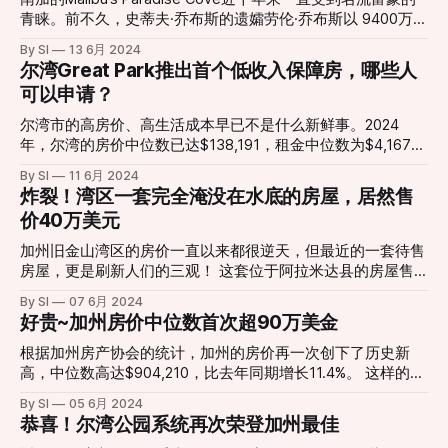
社区中引发了不小的争议。 部分居民表示强烈反对，认为这
青睐。前不久，史蒂夫·乔布斯的遗孀劳伦·乔布斯以 9400万美
一措施剥夺了他们维护自身健康和权益的基本权利。“作为未
元的价格购买了马里布一处豪宅。劳伦的这次收购成为南加洲
By SI
13 6月 2024
来的居民，我们有权利对可能影响我们健康的因素提出质疑和
今年迄今为止最贵的房屋销售。 地图显示，她收购的这处房
尔湾Great Park推出首个低收入保障房，哪些人
诉讼，”一位匿名的社区成员表示。“要求我们放弃这一权利是
产建于20世纪50年代，L形房屋，占地约4英亩。拥有4间卧室
可以申请？
不公平的，我们需要更多的透明度和保障。” Bowerman
和4间浴室，穿过门前的草坪就能直接俯瞰悬崖和海滩，风景
Landfill是美国第13大垃圾场，并且即将接手Brea的奥林达阿
非常优美。 Malibu’s Paradise Cove是南加洲最昂贵的海岸线
尔湾市的高房价、高生活成本早已不是什么新鲜事。2024
尔法垃圾填埋场Olinda Alpha Landfill的垃圾（该垃圾场将最晚
之一，WhatsApp联合创始人Jan Koum（ 8,700 万美
年，尔湾的房价中位数已达$138,191，租金中位数为$4,167，
于2026年关闭），每天有500多辆垃圾车开来开去。政府表
元）、 Jay-Z和碧昂斯（ 2 亿美元）、风险投资家Marc
这使得许多居民，尤其是低收入和中等收入的居民难以负担。
示，正在考虑开设一个新的出口匝道，让垃圾车直接进入垃圾
By SI
11 6月 2024
Andreessen（1.77 亿美元）等都曾一掷千金买下这里的房
于是尔湾政府决定建造一系列低收入保障房以解决这一问题。
场，避开居民行驶路段。 Irvine A
炸裂！湾区一套完全淹没在水底的房屋，居然售
产。 Laurene Powell Jobs, widow of Steve Jobs, buys
近日，尔湾大公园地区的第一个面向低收入家庭的经济适用住
价40万美元
Malibu estate for $94 millionLaurene Powell
房社区已开放，预计提供166套经济适用公寓(居住面积约
809-1129平方英尺)以及4000平方英尺的服务中心，中心里会
加州旧金山湾区的房价一直以来都很逆天，但最近的一套待售
配备厨房、媒体休息室、计算机中心和游乐设施。 ❤️ 申请要
房屋，更是刷新人们的三观！ 这套位于阿拉米达县的房屋售
求： 1. 收入限制 申请家庭的收入必须低于区域中位收入的
价40万美金，但它完完全全淹没在水底，没有一丝建筑露出水
By SI
07 6月 2024
50%或60%，例如在尔湾，四口之家的收入上限为$78,900。
面。 图片来源：Zillow 这套房屋2023年时以10万美元的价格
好贵~加州房价中位数首次超90万美金
具体收入限制可以查询官网。 2. 法律身份 申请者须是美国公
卖给了现任房主。房主表示，买家购买以后可以申请重新建
民或合法移民，拥有有效社安号SSN或个人纳税识别号码
造，一旦建造好变回成为这个高档住宅区中非常美丽的风景
根据加州房产协会的统计，加州的房价再一次创下了历史新
ITIN。 3. 背景检查 申请者不得有公共住房或Section 8住房的
线，不过能不能拿到建筑许可证暂未可知。 A $400K San
高，中位数高达$904,210，比去年同期增长11.4%。 这样的情
驱逐记录，不得有任何与毒品相关的重罪记录或性犯罪记录。
Francisco Bay Area property surfaces, but there’s a catch —
况实属令人震惊，因为目前加州的30年固定抵押贷款利率约为
❤️ 租金范围 这些单元的租金也基于中位收入的百分比，并根
By SI
05 6月 2024
it’s underwaterThe listing calls on buyers to “come create
7.02%，比大流行期间高了2倍多，但就算是这样的高利率，依
恭喜！尔湾公园系统再次荣登加州最佳
据单元类型而有所不同： • 一居室公寓的租金范围为$726至
and build a slice of heaven where the backyard is an aquatic
然阻挡不了房价的上涨。如果价格持续以每年11%的速度增
$1,533。 • 两居室公寓的租金范围为$8