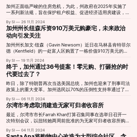
关。就在上周六当天，尔湾市范围内共发生了四起入室盗窃案
室、治疗室、美发沙龙、媒体休息室、高尔夫模拟器、狗公园
加州正面临严峻的住房危机，为此，州政府在2025年实施了
件，其中两起就发生在该社区，进一步加剧了居民的焦虑情
和宠物洗手间等等。社区的对面就是高档零售中心Tustin
一系列新法规，旨在保护租户权益、促进经济适用房建设，并
绪。 居民：不再依赖警察，自己动手保安全 随着案件频发，
Legacy，靠近5号和405号高速公路，可以快速前往Irvine
简化住房开发流程。以下是这些新政策的详细介绍： 延长驱
许多居民逐渐认识到，仅依靠警方和房地产开发商的安保措施
By SI
26 11月 2024
Spectrum光谱中心、Hoag医院、Great Park和约翰韦恩机
逐回应时间 自2025年起，租户在收到非法拘留（驱逐）通知
已不够，他们决定采取自我保护行动。一位居民在社区论坛中
加州州长纽森斥资910万美元购豪宅，未来政治
场。 据悉Orange County 65岁以上的老人该县总人口的近
后，回应时间从5天延长至10天。此举旨在为租户提供更多时
直言不讳：“
动向引发关注
16%，到 2060 年，这一数字预计将增至 29%，从而导致未来
间寻求法律援助和准备辩护。然而，这可能导致房东面临更长
几年对老年生活选择的需求激增。 不过The James租金暂未
的空置期。 租金支付信用报告 从2025年4月1日起，拥有15个
加州州长加文·纽森（Gavin Newsom）近日在马林县肯特菲尔
公布，如此豪华的社区，恐怕租金也不便宜吧。 JLL,
或更多单元的建筑物的房东，必须为租户提供将租金支付情况
德（Kentfield）的一处富人区购置了一栋价值910万美元的豪
报告给信用机构的选项。这可能鼓励租户按时支付租金，从而
宅。这一举动不仅为其家庭生活带来新安排，也在政治圈内引
By SI
19 11月 2024
改善其信用评分，但也可能因迟付而对信用产生负面影响。
发了广泛讨论。 Gavin Newsom family buys $9M mansion in
终于，加州通过36号提案！零元购、打砸抢的时
押金扣除的照片记录 为提高透明度并减少纠纷，房东需在以
posh Marin townGov. Gavin Newsom just snapped up a
代要过去了？
下三个阶段拍摄租赁单元的照片：入住前、租期结束时，以及
new Bay Area home: a hidden mansion in Marin County,
任何维修或清洁前后。这些记录需提供给租户。对于维修，要
fitted with outdoor sculptures, a guest house, a handful of
昨日，除了特朗普再次当选美国总统，加州也迎来了刑事司法
求自2025年4月1日起生效；对于新租赁，自2025年7月1日起
walk-in closets, and a
政策上的重大变革。加州选民以70%的压倒性支持率通过了36
生效。 阳台检查期限延长 强制性阳台检查的截止日期已延长
号提案，此举标志着在打击犯罪、特别是零售盗窃和毒品贩卖
至2026年1月1日，为物业所有者提供更多时间遵守安全法规。
By SI
06 11月 2024
方面，加州将采取更为严厉的态度。这一提案的通过反映了公
租户筛选更新 收取筛选费用的房东，必须在7天内向申请人提
尔湾市考虑取消建造无家可归者收容所
众对公共安全的高度关注。 提案核心条款： * 重罪分类：36
供其信用报告副本，无论
号提案将部分此前按轻罪处理的盗窃和毒品犯罪重新归为重
最近，尔湾市市长Farrah Khan打算召集同事在选举日召开一
罪。尤其是累犯的盗窃行为，如原本不超过$950美元的盗窃
次特别会议，以扭转她两周前批准的为无家可归者收容所购买
金额不入刑的规定在新法案中发生变化，这一改动有望抑制部
土地的方针。 上个月尔湾市议会以4:1的结果批准以2000万美
By SI
04 11月 2024
分犯罪行为，进一步提升加州人民的安全感。同时，涉及芬太
元购买尔湾商业综合体的2栋建筑，位于17572 and 17622
Santa Ana将购物中心改造为大型综合社区，含