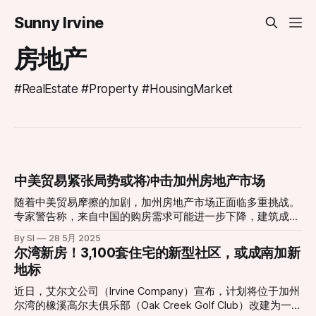
Sunny Irvine
房地产
#RealEstate #Property #HousingMarket
中美贸易紧张局势或将冲击加州房地产市场
随着中美贸易摩擦的加剧，加州房地产市场正面临多重挑战。
专家警告称，来自中国的购房需求可能进一步下降，建筑成本
持续上升，而市场信心则因经济不确定性而动摇。 近年来，
By SI
28 5月 2025
中国买家在加州房地产市场中扮演了重要角色，尤其在洛杉
尔湾新房！3,100套住宅的新型社区，或成南加新
矶、旧金山和尔湾等地区。然而，受地缘政治紧张、资本管制
地标
和人民币贬值等因素影响，中国投资者的购房兴趣已显著减
弱。根据加州房地产经纪人协会的数据，2024年国际买家在
近日，艾尔文公司（Irvine Company）宣布，计划将位于加州
加州的购房比例降至自2020年以来的最低水平。 与此同时，
尔湾的橡溪高尔夫俱乐部（Oak Creek Golf Club）改建为一个
建筑材料成本的上升也对房地产市场造成压力。由于对中国、