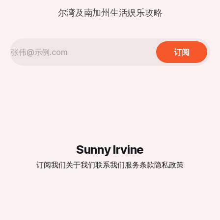
立屋销售量也有所增加，总计售出27万5540套，比三月份多
尔湾及南加州生活娱乐攻略
了3%，比去年同期增长了4.4%。 报告指出，高端房产市场表
现尤为亮眼，价格在100万美元或以上的房屋销售量持续上
升，四月份同比增长了39.8%。相比之下，50万美元左右的房
屋销售量则继续下降，较去年同期减少了8%
订阅
Sunny Irvine
订阅我们
关于我们
联系我们
服务条款
隐私政策