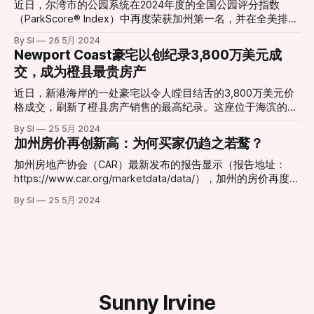
oasis of
长，到2025年，加州的房价中位数将攀升至100万美元以上。
近日，尔湾市的公园系统在2024年度的全国公园评分指数
专家表示，导致这一情况的最大原因是供需不平衡，由于严格
（ParkScore® Index）中再度荣获加州第一名，并在全美排名
的建筑法规和土地供应限制，新房的建设速度远远赶不上需求
第四。这一荣誉由全国非营利组织“公共土地信托”（Trust for
By SI
26 5月 2024
的增长，特别在一些大城市，人口不断增加，进一步推高了房
Public Land）发布，该指数是比较美国前100个最大城市公园
Newport Coast豪宅以创纪录3,800万美元成
价。 其中，洛杉矶县、河滨县、圣贝纳迪诺县、文图拉县和
系统的国家级金标准。 尔湾市在多个方面表现出色，包括公
交，成为橙县最贵房产
圣地亚哥县的房价已经连续数月上涨，橙县是唯一一个出现下
园的可达性、面积、投资和设施。尔湾市的93%居民居住在距
降的县。 所以，你会在今年买房吗？ In a first, most
离公园步行10分钟路程的区域内。 尔湾市长法拉·N·汗
近日，新港海岸的一处豪宅以令人瞠目结舌的3,800万美元价
California houses sell for over $900,000The median price
（Farrah N. Khan）对此表示：“我们非常高兴连续第二年被评
格成交，刷新了橙县房产销售的最高纪录。这座位于海滨的奢
for a single-family house
为加州公园系统的第一名。这一成就归功于我们在公园系统上
华住宅不仅凭借其无与伦比的地理位置吸引了众多买家，还因
By SI
25 5月 2024
的巨大投资和对公平与可达性的承诺，使尔湾成为一个宜居、
其精致的设计和顶级的设施成为市场上的焦点。 OC mansion
加州房价再创新高：为何买家仍趋之若鹜？
宜业、宜玩的城市。” 此外，尔湾市在每年的人均公园投资上
sells for $38 millionA home in Newport Coast became the
也取得了完美分数，年人均花费达643美元，远高于全国平均
most expensive house sold in Orange County with a
加州房地产协会（CAR）最新发布的报告显示（报告地址：
水平。这些资金用于维护和发展市内的各类公园设施，包括篮
monster price tag of $38 million.FOX 11 Los Angeles 据悉，
https://www.car.org/marketdata/data/），加州的房价再度攀
球场、运动场和社区活动中心。 这一成就不仅提升了城市的
这座豪宅内部配备了最先进的家庭娱乐系统、私人影院和宽敞
升，刷新历史记录。今年四月，独立屋的中位价格突破了90万
生活质量，还增强了社区的凝聚力和居民的健康。研究显示，
By SI
25 5月 2024
的户外活动空间，完美契合了高端买家的需求。除了奢华的内
美元，达到90万4210美元，比三月份增加了5.8%，较去年同
拥有高质量公园系统的城市居民更容易与邻居建立联系，参与
饰，这座房产还拥有绝美的海景，使其成为无数人梦想中的居
期上涨了11.4%。 北加州的圣马刁地区依旧是房价最高的地
志愿服务，并形成跨越社会经济阶层的友谊，这对提高经济流
所。 这次创纪录的交易再次彰显了Newport Coast作为高端住
方，独立屋中位价为215万美元，尽管比三月份的217万有所下
动性和减
宅区的地位，同时也反映了橙县房地产市场的强劲需求和活跃
降，但比去年同期的197万美元上涨了9.1%。南加州的橙县也
程度。此次成交不仅是对卖家和买家的巨大成功，也是对整个
不遑多让，独立屋中位价达到了144万美元，比三月份增长了
区域房市的一次重要推动。
2.9%，比去年同期飙升了17.6%。 同样的趋势也在圣地亚哥县
显现，独立屋中位价为104万7500美元，较三月份上涨了
Sunny Irvine
2.7%，比去年同期增加了12.6%。不仅如此，今年四月份的独