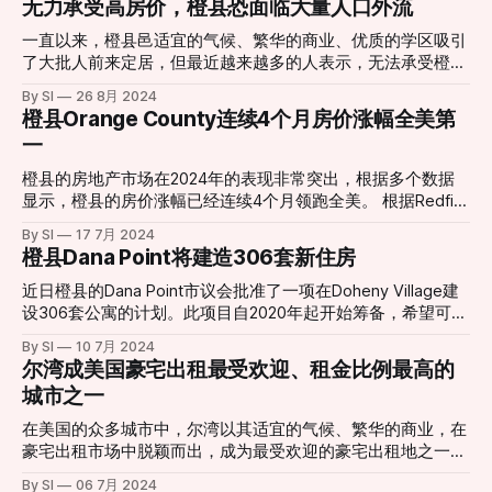
无力承受高房价，橙县恐面临大量人口外流
Federal Reserve slashed rates by an unexpected 50 basis
旨在修改"加州梦想计划"(California Dream for All)，使其包括
points today. Here’s how that could impact mortgages.
非法移民。根据这项计划： * 符合条件的申请人可获得20%的
一直以来，橙县邑适宜的气候、繁华的商业、优质的学区吸引
首付或最高15万美元的购房补贴 * 这是一种共享增值贷款，购
了大批人前来定居，但最近越来越多的人表示，无法承受橙县
房者只需偿还原始贷款金额，外加房屋增值的20% * 贷款必须
高昂的房价，打算撤离。 加州大学欧文分校最近做了一项民
By SI
26 8月 2024
与加州住房金融局提供的30年固定利率第一抵押贷款配套使用
意调查，绝大部分的人都对自己是否有经济能力留在橙县表示
橙县Orange County连续4个月房价涨幅全美第
支持者观点 法案的支持者认为，这项措施旨在促进公平和解
怀疑。51%的人为“潜在离开者”，即过去四年内，曾认真考虑
一
决住房危机： * 法案作者Joaquin Arambula议员表示："住房
过搬离橙县，其中78%的人承认生活成本是最重要的考虑因
所有权的社会和经济效益应该不分移民身份地向所有人开
素。 如果大量人口流失，橙县恐将面临财务上的担忧，不过
橙县的房地产市场在2024年的表现非常突出，根据多个数据
放。" * 支持者强调，该法案旨在让所有在加州纳税的人都有
橙县目前依旧是全加州最受欢迎的居住地之一，平均房价高达
显示，橙县的房价涨幅已经连续4个月领跑全美。 根据Redfin
资格获得这种援助 反对者观点 然而，这项法案也引发了强烈
110万美元。并且，橙县也是富豪人群的首选。自年初以来，
的数据，2024年5月，橙县的房价同比上涨18.1%，中位数房
的反对声音： * 共和党参议员认为："每一美元给予非法移
By SI
17 7月 2024
橙县有超过50处房产销售金额超过1000万美元，相比美国其
价已达120万美元，独栋房屋的中位数售价高达140万美元，
橙县Dana Point将建造306套新住房
民，就意味着一美元不能给予合法的加州公民或退伍军人。" *
他地区豪宅销售量的暴降，橙县的豪宅可谓相当受欢迎。
比2023年同期增长了12%。 2024年接下来的时间会发生什
https://www.sfgate.com/la/article/orange-county-exodus-
么？ 很多专家表示，橙县的房产未来发展颇为复杂，很难断
近日橙县的Dana Point市议会批准了一项在Doheny Village建
housing-boom-19717302.php
言一定会涨或者跌，但接下来有几个关键点需要考虑： 💰 抵
设306套公寓的计划。此项目自2020年起开始筹备，希望可以
押贷款利率 目前的抵押贷款利率在6.5%左右，但未来很有可
为该地区带来新的活力和更多的可负担住房。尽管议会成员
By SI
10 7月 2024
能下降，这可能会导致更多的买家涌入。 💰 库存 目前橙县待
Michael Villar因未能确保使用工会工人而投了反对票，项目仍
尔湾成美国豪宅出租最受欢迎、租金比例最高的
售房屋库存仍然低于疫情前，如果新房源没有大幅增加的话，
以3-1通过。 开发项目将把目前作为校车停车场的用地改造成
城市之一
有可能会导致竞争进一步激烈，从而推高房价。 Orange
一片现代化的住宅区，并为当地学校和社区带来约4000万美
County has No. 1 home-price gain in US for 4 consecutive
元的收益。 此外，开发商承诺提供46套可负担住房，以满足
在美国的众多城市中，尔湾以其适宜的气候、繁华的商业，在
monthsOrange County’s overall home values were up 10.2%
不同收入阶层的需求。例如5%可以提供给基地收入租户、5%
豪宅出租市场中脱颖而出，成为最受欢迎的豪宅出租地之一。
in
提供给低收入租户、5%提供给中等收入。这些住房包括一居
越来越多的高收入家庭和专业人士聚集在了尔湾。 为什么大
By SI
06 7月 2024
室、二居室和三居室公寓，距离海滩不到一英里，但预计不会