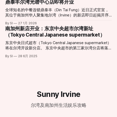
鼎泰丰尔湾光谱中心店即将开业
升。整合了更先进的可编程LED照明系统，新摩天轮能够演绎
扩张与工业设施留存之间的矛盾再次成为焦点。 “无法打开的
更加丰富多变的灯光秀效果，为夜间游览提供更震撼体验。
窗户”：居民忍受度达极限 对于家住Portola Springs社区的居
全球知名的中餐连锁鼎泰丰（Din Tai Fung）近日正式官宣，
项目负责人表示，这一重新设计的娱乐地标不仅是一次设施升
民Monica Fonta来说，新鲜空气已经成为一种奢侈。她在受访
其位于南加州华人聚集地尔湾（Irvine）的新店即日起揭开序
级，更是对整个中心景观与游客体验的重新构想。“新的摩天
时表示：“味道太重了，我们根本不敢开窗或推拉门。”方塔形
幕。这一消息令当地美食爱好者兴奋不已，也标志着尔湾光谱
轮将成为一个能激发更多记忆与故事的新起点，无论是家庭游
By SI
27 1月 2026
容，这种气味如同腐烂的垃圾在密闭空间内发酵，且在清晨、
中心（Irvine Spectrum Center）迎来了又一重磅餐饮地标。
南加州新店开业：东京中央超市尔湾新址
客、情侣约会还是节日庆典，都将成为他们新的集体回忆背
深夜以及圣安娜风盛行时尤为刺鼻。 受影响的范围不仅限于
根据官方公布的信息，尔湾店将采取分阶段开业模式，为顾客
景。”该负责人指出。 随着更新工程的推进，这一城市地标即
（Tokyo Central Japanese supermarket）
居住区。据悉，在距离填埋场数英里外的伍德伯里购物中心
提供精致的用餐体验： * 试营业阶段 (Soft Opening)： 2月6
将以全新姿态“回归天空”
（Woodbury Town Center）周边，也能时常闻到类似的酸腐
日至3月1日。此期间将采取预约制，目前已开放预订，旨在为
东京中央日式超市（Tokyo Central Japanese supermarket）
味。 历史遗留与城市化扩张的碰撞 鲍尔曼垃圾填埋场由橙县
顾客提供更私密且高水准的先行体验。预约地址：
将在尔湾开设新分店。 东京中央超市的第三家尔湾分店将落
政府所有并运营，自1990年起投入使用。填埋场负责人汤姆·
dtf.com/en-us/locations/irvine * 盛大开业 (Grand
户于卡尔弗大道14120号。这家新店将为消费者带来种类丰富
卡特里利斯（Tom Koutroulis）指出，该场址在30多年前建立
By SI
28 6月 2025
Opening)： 3月2日正式全面迎客。 现代化设计与经典美味的
的日式商品，包括新鲜海产、熟食、美妆产品和厨具等。新店
时，周边几乎没有居民区。然而，随着尔湾近年来的急速扩
融合 新店坐落于尔湾光谱中心（地址：812 Spectrum Center
地理位置优越，毗邻另一家日式超市三和市场（Mitsuwa
张，大量住宅区在填埋场周
Drive, Irvine, CA 92618），地理位置优越。店内装修延续了鼎
Marketplace）。
泰丰一贯的现代极简风格，巨大的透明落地窗式厨房依然是焦
点，食客可以近距离观赏师傅们如何以“黄金18褶”
Sunny Irvine
尔湾及南加州生活娱乐攻略