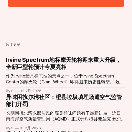
阅读更多
Irvine Spectrum地标摩天轮将迎来重大升级，
全新巨型轮预计今夏亮相
作为Irvine最具标志性的景点之一，位于Irvine Spectrum
Center的摩天轮（Giant Wheel）即将迎来历史性转型。 这座
高达约10层楼的摩天轮自2002年引入以来，长期以其独特的
By SI
12 2月 2026
景观视角和绚丽灯光吸引无数游客与居民，是当地社交活动与
异味困扰尔湾社区：橙县垃圾填埋场遭空气监管
城市夜景的重要组成部分。然而，在经历了多年运营之后，原
部门开罚
有设施已于2026年1月11日停止运营，并进入大规模更新改造
阶段。 根据项目官方消息，新一代巨型摩天轮正在紧张施工
长期困扰尔湾东部居民的腐臭异味问题有了最新进展。近日，
中，并预定于今年夏季正式对外开放。届时，新摩天轮将在现
南海岸空气质量管理局（AQMD）正式针对橙县弗兰克·鲍尔曼
有基础上增加约23英尺（约7米）高度，整体设计更为现代
垃圾填埋场（Frank R. Bowerman Landfill）签发了三项违规处
By SI
11 2月 2026
化，同时在灯光效果、乘坐舒适度和整体视野方面做出显著提
罚。这一举动回应了当地社区日益高涨的投诉声浪，也让城市