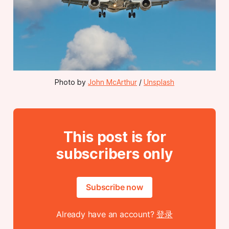
Photo by 
John McArthur
 / 
Unsplash
This post is for
subscribers only
Subscribe now
Already have an account?
登录