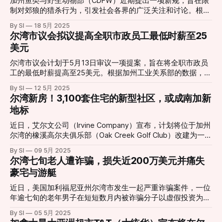
加州鱼类与野生动物部（CDFW）近期提出一项新规，旨在限
克的英勇事迹：
影响了购房者的信心。尽管抵押贷款利率有所下降，但潜在买
17%。作为批准条件之一，State Farm将从母公司获得4亿美
制对郊狼的猎杀行为，引发社会各界的广泛关注和讨论。根据
家对经济前景持谨慎态度，导致房屋销售放缓。根据Redfin的
元的资金注入，以增强其财务稳定性。此外，公司同意在
该提案，除非郊狼对家畜构成直接威胁，否则禁止猎杀郊狼。
数据，2025年4月的待售房屋数量同比增长近17%，但成交速
By SI
18 5月 2025
2025年底前暂停大规模不续保行为，以保障现有客户的权
此举旨在将郊狼的管理方式与熊和美洲狮等其他野生动物一致
尔湾市议会拟议提高全职市政员工最低时薪至25
度减慢，平均售出时间延长至40天。 在此背景下，加州房地
益。 加州保险专员Ricardo Lara表示，此次决定是为了在保障
化，需申请“捕食许可证”，并提供郊狼确实构成威胁的证据。
产市场面临多重压力，近期购房者可能需要进行谨慎考虑。
美元
消费者利益的同时，确保保险市场的稳定。他强调，State
在北加州卢米斯镇，养殖户温特·霍洛韦（Winter Holloway）
Farm需在10月的全面听证会上详细说明其财务状况和恢复计
表达了对该提案的担忧。她表示，过去曾多次遭遇郊狼和美洲
尔湾市议会计划于5月13日审议一项提案，旨在将全职市政员
划。 消费者权益组织对这一决定表示担忧，认为在缺乏充分
狮袭击，为保护山羊，她采取了多种防范措施，包括夜间将动
工的最低时薪提高至25美元。根据加州工业关系部的数据，自
透明度的情况下批准费率上调，可能加重消费者负担。State
物圈养和安装感应灯。然而，她认为在紧急情况下，自己必须
2025年1月1日起，加州的法定最低工资为每小时16.50美元。
Farm则表示，如果未来听证会认定此次费率上调不合理，公
By SI
12 5月 2025
能够迅速采取行动。她质疑新规要求在郊狼攻击后才能采取措
尔湾市议会将于5月13日就此提案进行审议。 该提案的支持者
尔湾新房！3,100套住宅的新型社区，或成南加新
司将退还多收取的保费。
施的合理性，认为这对养殖户而言是不切实际的。 与此相
认为，提高最低工资将有助于吸引和留住高素质的员工，提升
地标
对，位于科尔法克斯的野生动物救援负责人丹妮尔·哈尼什
市政服务质量。 如果该提案获得通过，尔湾将成为橙县首个
（Danielle Hanish）支持该提案。她指出，人类活动已经侵占
为全职市政员工设定25美元最低时薪的城市。市议会将在即将
近日，艾尔文公司（Irvine Company）宣布，计划将位于加州
了郊狼的栖息地，郊狼在此生活了数千年。她强调，应采用非
召开的会议上就该提案进行表决。
尔湾的橡溪高尔夫俱乐部（Oak Creek Golf Club）改建为一个
致命的方式与野生动物共处，避免无差别猎杀。她认为，有多
包含3,100套住宅的新型社区。该项目名为“尔湾光谱区村庄”
种方法可以减少人类与郊狼之间的冲突，而无需诉诸猎杀。
By SI
09 5月 2025
（Irvine Spectrum District Village），旨在缓解橙县日益增长
尽管该提案曾因公众反对而暂缓，但目前已重新被提上议程。
尔湾七旬老人遭诈骗，损失近200万美元并痛失
的住房需求。 根据规划，该社区将包括1,500套独栋住宅和
加州鱼类与野生动物部计划于5月15日召开公
豪宅与游艇
1,600套公寓，后者原本规划为办公用地。整个开发项目占地
约235英亩，除了住宅外，还将建设一所新学校、公园、游泳
近日，美国加利福尼亚州尔湾市发生一起严重诈骗案件，一位
池和步行道等公共设施。艾尔文公司表示，将承担学校建设费
年逾七旬的老年男子在短短数月内被诈骗分子以虚假投资为名
用，并向尔湾市支付高达9,600万美元的各类费用。此外，公
骗取近200万美元，最终导致其失去价值数百万美元的房产和
By SI
05 5月 2025
司还计划提供2,000张租金折扣券，价值约7,200万美元，以支
游艇。 据当地警方透露，受害人最初接到自称是“联邦调查局”