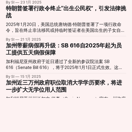
By SI
23 1月 2025
统后迅速升温。支持者认为，加州的价值观和政治倾向与全美
第十四修正案明确规定“所有在美国出生或归化并受其司法管
文·纽瑟姆的庇护州政策。 此前，美国总统唐纳德·特朗普再次
特朗普签署行政令终止“出生公民权”，引发法律挑
大部分地区格格不入，尤其在特朗普政府时期，其对加州的态
辖的人都是美国公民”，特朗普的行政令与宪法条文相悖，因
将重点放在移民执法上，并计划进行大规模驱逐出境。伯恩斯
战
度被视为对立和敌意。 政治气候： 近年来，特朗普政府的分
此“公然违宪”。他还表示，该行政令将对许多家庭和儿童造成
市长对此表示支持，称该市需要“一切可用的执法工具”来确保
裂性政策，包括在加州野火期间威胁扣留联邦援助，进一步激
严重伤害，并可能导致无国籍儿童的出现。 白宫发言人表示
公共安全。 该决议强调，杭廷顿滩市将与联邦机构合作执行
2025年1月20日，美国总统唐纳德·特朗普签署了一项行政命
化
对裁决感到失望，并表示将继续捍卫总统的行政令。预计该案
移民法。然而，伯恩斯市长澄清说，该市警察局不会仅仅根据
令，旨在终止非法移民或持临时签证者在美国出生的子女自动
件将上诉至更高一级法院，最终可能由最高法院做出裁决。
移民身份主动搜查或拘留个人。 这项决议引发了争议，一些
获得美国公民身份的权利。该命令计划于发布30天后生效，适
By SI
21 1月 2025
居民称赞此举是保护社区的必要措施，而另一些人则批评这是
用于届时在美出生的相关人员。 行政命令要点： * 重新定义
加州带薪病假再升级：SB 616自2025年起为员
歧视性的，并担心这可能导致种族定性。 加州作为一个整体
宪法第十四修正案：该命令重新解释了“受其管辖”一词，将非
工提供五天病假保障
仍然是一个庇护州，这限制了地方执法部门与联邦移民当局之
法居留者及持临时签证者的在美所生子女排除在外，意味着这
间的合作。州和地方法律之间的冲突可能会在未来造成进一步
些儿童将不再自动获得美国公民身份。 * 受影响的儿童类别：
加利福尼亚州政府于近日通过了全新的参议院法案 SB
的紧张局势和法律挑战。
该政策将影响多种身份的父母所生子女，包括： * 非法入境者
616（Senate Bill 616），将于2025年1月1日正式生效。这项
的子女 * 持旅游签证在美短期停留者的子女 * 持学生签证在美
立法使得州内符合条件的雇员可享有每年五天的带薪病假，比
By SI
15 1月 2025
就读者的子女 * 持工作签证在美工作的非永久居民的子女 法
过去的三天上限有了大幅提升。该法案旨在让员工在遭遇个人
加州近三万州政府职位取消大学学历要求，将进
律挑战与各方反应： * 多州联合起诉：截至1月21日，22个由
或家庭健康问题时，无需再为生计担忧，真正做到“生病不再
一步扩大无学位用人范围
民主党主导的州，以及华盛顿特区和旧金山市，已在联邦法院
丢饭碗”。 新法核心：五天带薪病假 在SB 616正式实施前，加
对该行政命令提起诉讼，认为此举违反了宪法第十四修正案的
州规定雇主须提供的带薪病假为每年三天或24小时。而新法将
加利福尼亚州州长加文·纽森（Gavin Newsom）宣布，州政府
公民权条款。 特朗普总统关于终止出生公民权的行政命令引
这一数字提升至五天，让更多人能够在需要时得到充分的休息
已正式取消对近三万个岗位的大学学历或特定教育背景要求。
发了广泛的法律挑战和社会关注。鉴于宪法第十四修正案的明
与照护。疫情期间，许多员工因为缺乏足够的带薪病假，往往
这项举措旨在打破求职壁垒，为更多没有大学文凭但具备实操
确规定，以及最高法院的历史判例，该命令的合法性将面临严
By SI
10 1月 2025
在生病或承担家庭护理责任时左右为难。为解决这一问题，州
技能的求职者提供平等机会。 纽森政府正在采取一系列措
峻考验。此举可能对众多在美出生的儿童及其家庭产生深远影
火光冲天！洛杉矶5处大火，2人死亡，8万多人
政府此次推出的五天带薪病假，不仅在公共卫生层面具有积极
施，简化并现代化招聘程序，力求消除不必要的学历门槛，吸
流离失所......
意义，还能帮助劳动力队伍保持健康与稳定。 适用范围与运
纳更多具备多元技能的候选人。该新闻稿还透露，州政府计划