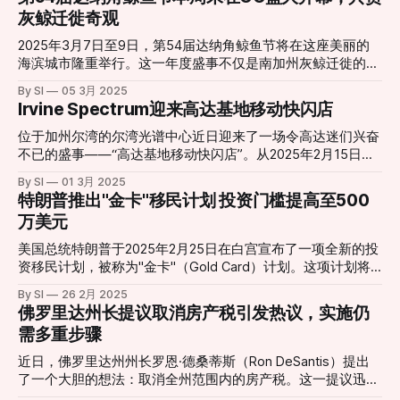
行法律下，如果你感到生命受到威胁，你可以采取行动保护自
照顾的案例。对
灰鲸迁徙奇观
己。但是，AB1333法案可能会改变这一切。 普通人的担忧：
我的自卫权还在吗？ * 入室抢劫，不能还手？ 许多人担心，
2025年3月7日至9日，第54届达纳角鲸鱼节将在这座美丽的
新法案可能让他们在面对入室抢劫等情况时，束手无策。他们
海滨城市隆重举行。这一年度盛事不仅是南加州灰鲸迁徙的重
担心，如果自己采取行动保护自己，可能会被追究法律责任。
要庆典，更是达纳角“世界海豚与鲸鱼观赏之都”美誉的象征。
By SI
05 3月 2025
* “过度防卫”的界限在哪里？ 普通人很难准确判断在什么情况
届时，游客将沉浸在丰富多彩的海洋主题活动、科普展览和适
Irvine Spectrum迎来高达基地移动快闪店
下可以使用武力，以及使用多大程度的武力才算“合理”。这项
合全家同乐的精彩娱乐项目中。 亮点活动抢先看 鲸鱼迎宾仪
法案的推行，会让民众更加的难以判断。 * 安全感下降： 犯
式：3月7日（周五）傍晚，节庆将在海洋研究所（Ocean
位于加州尔湾的尔湾光谱中心近日迎来了一场令高达迷们兴奋
罪率的上升已经让许多人感到不安。如果再限制自卫权，人们
Institute）后方的海洋保护区沙滩拉开帷幕，由Acjachemen原
不已的盛事——“高达基地移动快闪店”。从2025年2月15日持
的安全感可能会进一步下降。 法案的核心：保护还是限制？
住民族成员主持传统迎宾仪式。活动现场还设有美食车、互动
续至3月16日，这场由万代南梦宫玩具收藏品美国公司主办的
支持者认为，AB1333法案的目的是防止过度使用武力。他们
By SI
01 3月 2025
展览，并将在仪式结束后播放露天电影，为游客带来独特的海
活动，在巨型摩天轮广场（地址：光谱中心大道670号）吸引
特朗普推出"金卡"移民计划 投资门槛提高至500
希望通过更严格的界定，减少不必要的伤亡。但反对者则认
岸夜晚体验。 鲸鱼观赏之旅：在整个周末，游客可搭乘观鲸
了大量粉丝前来朝圣。 活动现场可谓精彩纷呈，各种互动体
为，这项法案是在剥夺普通人的自卫权。 对普通人的影响： *
万美元
船，近距离欣赏灰鲸及其他海洋生物的壮丽景象。达纳角清澈
验令人目不暇接。其中，最受欢迎的莫过于免费的高达模型拼
法律风险增加： 在
的海域为大自然爱好者提供了无与伦比的观赏体验。 鲸鱼节
装工作坊。参与者可以亲手组装经典的RX-78-2高达模型，体
美国总统特朗普于2025年2月25日在白宫宣布了一项全新的投
嘉年华：3月7日至9日（周五至周日），灯笼湾公园（Lantern
验模型制作的乐趣。此外，高达迷们还能与高达九英尺巨型模
资移民计划，被称为"金卡"（Gold Card）计划。这项计划将
Bay Park）将迎来一项全新亮点——鲸鱼节嘉年华。游客可在
型合影，留下难忘的回忆，更有沉浸式数码拍照体验，让粉丝
取代现有的EB-5投资移民签证，大幅提高了投资门槛，从原来
此尽情体验刺激的游乐设施、互动游戏，并在Pet Project
By SI
26 2月 2025
们仿佛置身于高达的世界。 值得一提的是，活动期间的特定
的100万美元上下提升至500万美元。 金卡计划概述 * 投资金
佛罗里达州长提议取消房产税引发热议，实施仍
Foundation啤酒花园欣赏现场音乐。主办方还特别安排了免费
日期，还举办了“高达卡牌游戏”试玩环节，并提供赠品。具体
额: 申请者需投资500万美元 * 居留权与入籍: 投资者可获得绿
接驳巴士，往返达纳山高中（Dana Hills Hi
需多重步骤
时间为2025年3月1-2日、3月8-9日以及3月15-16日，每天上
卡待遇，并为其提供通往美国公民身份的途径 * 目标群体: 该
午10点至下午5点。参与者可以使用演示牌组学习游戏，还能
计划旨在吸引富有且成功的个人，以促进美国经济发展 * 实施
近日，佛罗里达州州长罗恩·德桑蒂斯（Ron DeSantis）提出
获得一张宣传卡作为礼物。 对于收藏爱好者来说，这次快闪
时间: 预计在两周内启动 特朗普表示，政府计划出售多达100
了一个大胆的想法：取消全州范围内的房产税。这一提议迅速
店更是一次难得的购物机会。店内提供了大量独家收藏品，包
万张"金卡"，以筹集资金减少国家债务。他强调，申请者将接
在全美范围内引发关注和讨论，尤其是对于那些深受高额房产