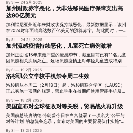
括通常仅在日本或活动期间发售的限量版模型套件，以及新款
By SI
24 2月 2025
受严格审查，以确保他们是"优秀的世界级全球公民"。 与EB-
税负担的居民来说，这似乎是一个令人振奋的消息。然而，专
模型的抢先发售。此外，魂NATIONS系列的金属机器人之魂和
加州财政赤字恶化，为非法移民医疗保障支出高
5签证的对比 美国商务部长卢特尼克称，现有的EB-5投资移民
家和民众指出，这一设想距离真正实现还有很长的路要走，涉
METAL BUILD等手办也备
达90亿美元
签证计划存在太多欺诈行为，是获取移民签证的低成本方式。
及复杂的法律程序和经济调整。 JUST IN: Gov. Ron DeSantis
相比之下，新的"金卡"计划投资门槛大幅提高，旨在吸引更高
on ending property taxes statewide "You buy a home, you
加利福尼亚州近年来财政状况持续恶化，最新数据显示，该州
质量的投资者。 政策实施的不确定性 尽管特朗普声称该计划
buy land... and then, you've been taxed many times [on
在2024财年面临高达数百亿美元的预算赤字。与此同时，一
无需国会批准即可实施，
that]... is it your property, or not? Just
项备受争议的政策却引发了更多讨论：据州政府统计，去年加
By SI
24 2月 2025
州在为非法移民提供医疗保障上花费了惊人的95亿美元。这一
加州流感疫情持续恶化，儿童死亡病例激增
数字在当前的经济困境下显得格外刺眼，也让纳税人和政策制
定者们对州政府的财政优先级产生了激烈争论。 自2024年初
加州正面临15年来最严重的流感季节，截至目前已有11名儿童
起，加州全面扩展了其公共医疗补助项目“Medi-Cal”，首次将
因流感相关疾病死亡。这场流感疫情正对年轻儿童造成特别严
所有年龄段的非法移民纳入保障范围。这一政策旨在为低收入
重的影响，并引发了更多严重并发症。 据加州公共卫生部门
By SI
19 2月 2025
群体提供基本医疗服务，预计惠及约76万名非法移民。据非营
报告，今年冬季流感导致的住院人数已超过新冠肺炎。截至2
洛杉矶公立学校手机禁令周二生效
利组织美国移民改革联盟（FAIR）估算，实际受惠人数可能更
月8日的一周内，流感检测阳性率接近27%，被归类为"非常
高，因为加州非法移民总数超过320万，且这一群体中有大量
高"。同时，加州流感相关死亡率也从过去四年约1.5%的峰值
洛杉矶从本周二（2月18日）起，洛杉矶联合学区（LAUSD）
未被统计的个体。纽森在公开讲话中表示，这一举措体现了加
上升到超过3%。 专家表示，目前流行的两种主要流感毒株已
正式实施一项新的规定，禁止学生在校期间使用智能手机及其
州对人道主义价值的承诺，但他也承认，这给州财政带来了
知会导致更严重的后果，尤其是对于有基础疾病的高风险患
他智能设备。这一禁令涵盖手机、智能手表和耳机等设备，旨
By SI
18 2月 2025
“不可忽视的压力”。 数据显示，2024年加州为非法移民提供
者。这种情况正在严重影响医疗系统，导致急诊室和门诊设施
在减少课堂干扰，提升学生学习专注度，并改善校园内的社交
美国宣布对全球征收对等关税，贸易战火再升级
的医疗保障总支出达到95亿美元。这一数字不仅包括直接的医
拥挤不堪。 疾病控制与预防中心（CDC）的数据显示，截至2
互动。 洛杉矶联合学区是美国第二大学区，服务超过429,000
疗服务费用，还涵盖了行政管理、医院补贴等相关成本。与此
月8日，全国范围内至少有370,000人因流感住院，16,000人
名学生。该禁令早在2024年6月由学区委员会以5比2的投票通
美国前总统唐纳德·特朗普今日在白宫签署了一项名为“公平与
同时，加州的医疗系统已经不堪重负，许多公立医院报告称，
死亡。其中，68名儿童死于与流感相关的疾病，加州约占这些
过，并计划于2025年初实施。经过数月的准备和调整，禁令
对等计划”的总统备忘录，宣布对美国的主要贸易伙伴实施“对
因无偿医疗服务增加而导致的财务缺口逐年扩大。有
死亡病例的16%。 鉴于当前严峻形势，卫生专家呼吁公众，特
最终定于2月18日生效。学区为此投入了约700万美元，用于
等关税”政策。这一举措旨在纠正他所认为的长期贸易不平衡
By SI
13 2月 2025
别是儿童和老年人等高风险群体，应尽可能做好流感防护措
购买储物袋、储物柜及其他设备，以确保政策顺利执行。 根