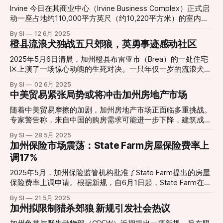
泰丰一贯的现代极简风格，巨大的透明落地窗式厨房依然是焦
Irvine 今日在其商业中心（Irvine Business Complex）正式启
点，食客可以近距离观赏师傅们如何以“黄金18褶”
动一座占地约110,000平方英尺（约10,220平方米）的室内体
育馆（Fieldhouse）地基建设。该设施预计将于2026年完工并
By SI
12 6月 2025
投入使用，以应对当地及周边社区对室内运动和活动空间不断
橙县流浪犬独战五只郊狼，英勇事迹感动社区
增长的需求 。 该 Fieldhouse 坐落于 Red Hill Ave.（红山大
道）17300号，覆盖约7.3英亩（约2.96公顷）。设计中包括
2025年5月6日清晨，加州橙县布雷亚市（Brea）的一处住宅
10片多功能运动场、10个羽毛球场、一个多用途活动室、餐饮
区上演了一场惊心动魄的生死对决。一只年仅一岁的流浪犬在
区域和369个停车位等配套设施。它不仅适合篮球
自家车道上遭遇五只郊狼围攻，凭借敏捷的反应和顽强的意
By SI
02 6月 2025
（basketball）、排球（volleyball）和羽毛球（badminton）
志，成功抵御了长达45分钟的围攻，最终全身而退。 这只勇
中美贸易紧张局势或将冲击加州房地产市场
等球类比赛，还计划承接社区健康项目、青少年赛事及各类市
敢的狗狗是一只拉布拉多与德国牧羊犬的混血犬，后来被取名
政活动 。 为增强设施多样性，市府主动邀请 futsal（室内足
为“杜克”（Duke）。事发时，杜克被五只郊狼包围，牠巧妙地
随着中美贸易摩擦的加剧，加州房地产市场正面临多重挑战。
球）、table tennis（乒乓球）、pickleball（匹克球）和
将自己背靠灌木丛，防止被从侧面偷袭，并不断吠叫和反击，
专家警告称，来自中国的购房需求可能进一步下降，建筑成本
gymnastics（
成功吓退了郊狼。直到屋主发现后，才将郊狼彻底驱散。 两
持续上升，而市场信心则因经济不确定性而动摇。 近年来，
By SI
28 5月 2025
天后，杜克仍在社区中徘徊，居民们联系了橙县动物保护局。
中国买家在加州房地产市场中扮演了重要角色，尤其在洛杉
加州保险市场震荡：State Farm房屋保险费率上
杜克被送往图斯廷（Tustin）的动物收容所，并很快被一位新
矶、旧金山和尔湾等地区。然而，受地缘政治紧张、资本管制
调17%
主人收养。据收容所工作人员介绍，杜克性格害羞但友善，喜
和人民币贬值等因素影响，中国投资者的购房兴趣已显著减
欢与其他狗狗玩耍，尤其喜欢在水中嬉戏。 野生动物专家指
弱。根据加州房地产经纪人协会的数据，2024年国际买家在
2025年5月，加州保险监管机构批准了State Farm提出的房屋
出，郊狼在繁殖季节会变得更加具有攻击性，居民应提高警
加州的购房比例降至自2020年以来的最低水平。 与此同时，
保险费率上调申请。根据新规，自6月1日起，State Farm在加
惕，特别是在清晨和黄昏时段，避免宠物独自在户外活动。
建筑材料成本的上升也对房地产市场造成压力。由于对中国、
州的房屋保险保费将平均上涨17%，租赁房屋保险上涨38%，
杜克的英勇行为不仅感动了社区居民，也提醒人们关注野生动
By SI
21 5月 2025
加拿大和墨西哥等国的进口商品加征关税，钢材、木材和混凝
公寓和租房保险上涨15%。此次调整旨在帮助公司应对因洛杉
加州拟限制猎杀郊狼 新规引发社会热议
物与人类生活环境的交集。这只曾经的流浪犬，如今找到了温
土等关键建筑材料的价格上涨，导致新建住宅项目成本增加，
矶地区野火造成的巨额赔付和财务压力。 State Farm最初申
暖的家，成为了社区的英雄。 您可以观看以下视频，了解杜
开发商不得不推迟或取消部分项目。 此外，经济不确定性也
请将房屋保险费率上调22%，但在听证会上将请求调整为