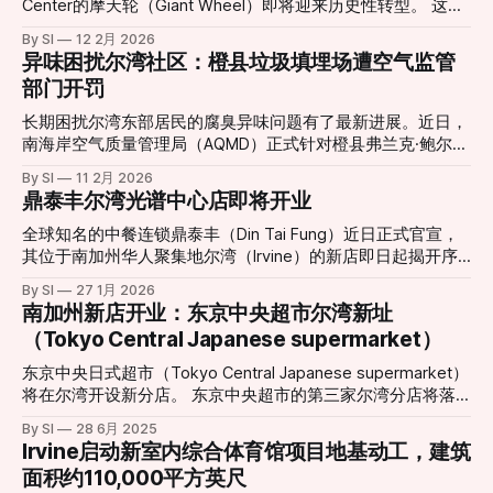
Center的摩天轮（Giant Wheel）即将迎来历史性转型。 这座
高达约10层楼的摩天轮自2002年引入以来，长期以其独特的
By SI
12 2月 2026
景观视角和绚丽灯光吸引无数游客与居民，是当地社交活动与
异味困扰尔湾社区：橙县垃圾填埋场遭空气监管
城市夜景的重要组成部分。然而，在经历了多年运营之后，原
部门开罚
有设施已于2026年1月11日停止运营，并进入大规模更新改造
阶段。 根据项目官方消息，新一代巨型摩天轮正在紧张施工
长期困扰尔湾东部居民的腐臭异味问题有了最新进展。近日，
中，并预定于今年夏季正式对外开放。届时，新摩天轮将在现
南海岸空气质量管理局（AQMD）正式针对橙县弗兰克·鲍尔曼
有基础上增加约23英尺（约7米）高度，整体设计更为现代
垃圾填埋场（Frank R. Bowerman Landfill）签发了三项违规处
By SI
11 2月 2026
化，同时在灯光效果、乘坐舒适度和整体视野方面做出显著提
罚。这一举动回应了当地社区日益高涨的投诉声浪，也让城市
鼎泰丰尔湾光谱中心店即将开业
升。整合了更先进的可编程LED照明系统，新摩天轮能够演绎
扩张与工业设施留存之间的矛盾再次成为焦点。 “无法打开的
更加丰富多变的灯光秀效果，为夜间游览提供更震撼体验。
窗户”：居民忍受度达极限 对于家住Portola Springs社区的居
全球知名的中餐连锁鼎泰丰（Din Tai Fung）近日正式官宣，
项目负责人表示，这一重新设计的娱乐地标不仅是一次设施升
民Monica Fonta来说，新鲜空气已经成为一种奢侈。她在受访
其位于南加州华人聚集地尔湾（Irvine）的新店即日起揭开序
级，更是对整个中心景观与游客体验的重新构想。“新的摩天
时表示：“味道太重了，我们根本不敢开窗或推拉门。”方塔形
幕。这一消息令当地美食爱好者兴奋不已，也标志着尔湾光谱
轮将成为一个能激发更多记忆与故事的新起点，无论是家庭游
By SI
27 1月 2026
容，这种气味如同腐烂的垃圾在密闭空间内发酵，且在清晨、
中心（Irvine Spectrum Center）迎来了又一重磅餐饮地标。
南加州新店开业：东京中央超市尔湾新址
客、情侣约会还是节日庆典，都将成为他们新的集体回忆背
深夜以及圣安娜风盛行时尤为刺鼻。 受影响的范围不仅限于
根据官方公布的信息，尔湾店将采取分阶段开业模式，为顾客
景。”该负责人指出。 随着更新工程的推进，这一城市地标即
（Tokyo Central Japanese supermarket）
居住区。据悉，在距离填埋场数英里外的伍德伯里购物中心
提供精致的用餐体验： * 试营业阶段 (Soft Opening)： 2月6
将以全新姿态“回归天空”
（Woodbury Town Center）周边，也能时常闻到类似的酸腐
日至3月1日。此期间将采取预约制，目前已开放预订，旨在为
东京中央日式超市（Tokyo Central Japanese supermarket）
味。 历史遗留与城市化扩张的碰撞 鲍尔曼垃圾填埋场由橙县
顾客提供更私密且高水准的先行体验。预约地址：
将在尔湾开设新分店。 东京中央超市的第三家尔湾分店将落
政府所有并运营，自1990年起投入使用。填埋场负责人汤姆·
dtf.com/en-us/locations/irvine * 盛大开业 (Grand
户于卡尔弗大道14120号。这家新店将为消费者带来种类丰富
卡特里利斯（Tom Koutroulis）指出，该场址在30多年前建立
By SI
28 6月 2025
Opening)： 3月2日正式全面迎客。 现代化设计与经典美味的
的日式商品，包括新鲜海产、熟食、美妆产品和厨具等。新店
Irvine启动新室内综合体育馆项目地基动工，建筑
时，周边几乎没有居民区。然而，随着尔湾近年来的急速扩
融合 新店坐落于尔湾光谱中心（地址：812 Spectrum Center
地理位置优越，毗邻另一家日式超市三和市场（Mitsuwa
张，大量住宅区在填埋场周
面积约110,000平方英尺
Drive, Irvine, CA 92618），地理位置优越。店内装修延续了鼎
Marketplace）。