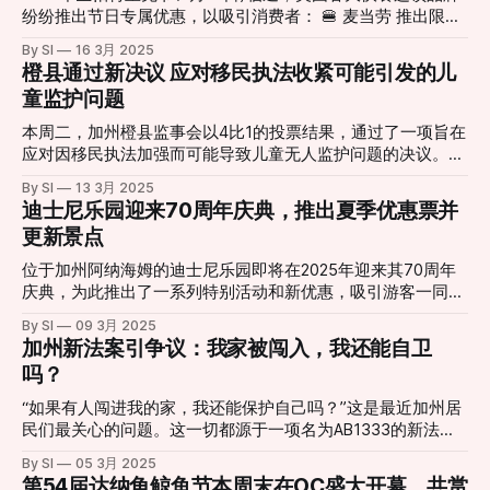
高标准。此次评选基于最新发布的加州学校仪表盘（California
助于提高教育质量，减少官僚主义，提高效率。 根据行政命
纷纷推出节日专属优惠，以吸引消费者： 🍔 麦当劳 推出限时
School Dashboard）数据，显示了各校在学生成绩和积极校
令，麦克马洪被指示“采取一切必要措施”以促进教育部的关
供应的Shamrock Shake，这是一款以香草冰淇淋为基础，加
园氛围建设方面的努力。 橙县获奖学校名单 此次橙县获奖的
By SI
16 3月 2025
闭，同时确保学生贷款、佩尔助学金（Pell Grant）和第一类
入薄荷口味糖浆制成的嫩绿色奶昔，深受消费者喜爱。同时还
橙县通过新决议 应对移民执法收紧可能引发的儿
小学涵盖多个学区，包括安纳海姆学区（Anaheim Elementary
计划（Title I）等关键服务的持续性。 这些职能预计将被重新
推出了限定版OREO Shamrock McFlurry口味。 🍔 汉堡王 任
School District）、卡皮斯特拉诺联
童监护问题
分配到其他联邦机构。 对加州的影响 加利福尼亚州每年从教
意消费满$1的客户可以获得免费洋葱圈。 🍔 Applebee's 圣帕
育部获得约15亿美元的特殊教育资金和近33亿美元的《每个
特里克节特别限定鸡尾酒Tipsy Leprechaun，并以优惠价$6
本周二，加州橙县监事会以4比1的投票结果，通过了一项旨在
学生成功法案》（ESSA）资金。 此外，加州的学校还依赖于
出售。这款酒精饮料包含詹姆森爱尔兰威士忌、甜瓜利口酒、
应对因移民执法加强而可能导致儿童无人监护问题的决议。该
联邦提供的数百万美元的营养服务和其他项目的拨款。 加州
蓝橙酒、优质柠檬酸味酒和金边糖柠檬酸味苏打水。 🍩
决议由监事会主席道格·查菲（Doug Chaffee）与监事文森特·
教育界人士对此举表示担忧。 加州教师协会主席戴维·戈德堡
By SI
13 3月 2025
Krispy Kreme 将于 3 月 15 日至 17 日期间为顾客提供四种独
萨米恩托（Vicente Sarmiento）共同提出，支持者认为，该
（David Goldberg）表示，这将对依赖联邦援助的弱势学生产
迪士尼乐园迎来70周年庆典，推出夏季优惠票并
家口味的甜甜圈，包括：Pot of Gold Doughnut、Over the
举措旨在保障受影响儿童的基本权益。然而，监事唐·瓦格纳
更新景点
Rainbow Doughnut、Choco-Shenanigans Doughnut、St.
（Don Wagner）和阮珍妮特（Janet Nguyen）对此持反对意
见。 萨米恩托在会议上表示，决议的推动源于当地教育界的
位于加州阿纳海姆的迪士尼乐园即将在2025年迎来其70周年
关切。许多学校官员担忧，随着联邦移民政策的收紧，一些儿
庆典，为此推出了一系列特别活动和新优惠，吸引游客一同庆
童可能因父母被遣返而失去照料。他强调，该决议并非赋予新
祝这一重要时刻。 首先，迪士尼乐园宣布将在今年夏季提供
By SI
09 3月 2025
特权，而是确保这些儿童获得他们原本应享有的保障。他指
限时优惠门票，以鼓励更多游客参与周年庆典。根据官方信
加州新法案引争议：我家被闯入，我还能自卫
出：“孩子们不应该因为父母的移民身份而被剥夺基本权益。”
息，优惠票价适用于特定日子，旨在让更多家庭能够以更实惠
吗？
橙县社会服务部门负责人安·陈（An Tran）在会上介绍，当局
的价格体验迪士尼的魔法世界。 迪士尼乐园 70 周年纪念门票
在处理无人监护儿童时，首先会尝试寻找直系亲属作为监护
优惠 2025 年 5 月 16 日至 8 月 14 日期间，游客可以享受每
“如果有人闯进我的家，我还能保护自己吗？”这是最近加州居
人。如果无法找到合适人选，儿童则会被暂时安置在橙木
日 100 美元的 4 日单园门票，或每日 120 美元的 3 日单园门
民们最关心的问题。这一切都源于一项名为AB1333的新法
（Orangewood）设施，后续再寻求寄养家庭或其他长期解决
票。 * 3 日单园门票，每日 120 美元 * 总价 360 美元 * 有效
案，它正在改变我们对“正当防卫”的理解。 想象一下：深夜，
方案。 不过，决议的实际必要性引发了争议。阮珍妮特质
By SI
05 3月 2025
期：2025 年 5 月 16 日至 8 月 14
你听到家中有异响，发现一个陌生人正在翻找你的财物。在现
疑，过去十年间是否真的发生过因父母被驱逐而导致儿童无人
第54届达纳角鲸鱼节本周末在OC盛大开幕，共赏