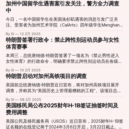
问题，并可能引发新一轮全球贸易摩擦。 政策核心：对等关
加州中国留学生遇害案引发关注，警方全力调查
施。 Pediatric flu deaths top 100 this season; most
据新规，学生在校期间（包括午餐时间和课间休息）不得使用
税原则 特朗普在椭圆形办公室签署备忘录时表示：“为了公平
中
unvaccinatedCDC reported 9 new flu-related
手机，所有设备必须关闭并妥善存放。具体实施方式由各学校
起见，我将推行对等关税。这对所有人都是公平的。”新政策
自行决定：一些学校要求学生将手机放入磁性密封袋，其他学
要求，美国将对进口商品征收与贸易伙伴对美国出口商品相同
今日，一名中国留学生在美国洛杉矶遇害的消息引发广泛关
校则允许学生将设备存放在背包或指定区域。为应对特殊需
的关税税率，以此作为贸易政策的核心原则。 白宫发布的官
注。受害者为加州艺术学院（CalArts）四年级学生Menghan
求，学区特别规定，患有健康问题或残疾的学生可根据个性化
方文件强调，该政策旨在优先保护美国工人，提高本土制造业
Zhuang，同时也使用艾米丽·金（Emily King）这一姓名。她的
教育计划（IEP）或504计划获豁免，继续使用相关设备。 此
By SI
12 2月 2025
的竞争力，同时减少贸易逆差。政府将重点关注那些对美贸易
遗体于当地时间2月5日在洛杉矶县纽霍尔（Newhall）南天竹
特朗普签署行政令：禁止跨性别运动员参与女性
举是加州更广泛手机限制政策的一部分。2024年9月，加州州
顺差最大、关税壁垒最高的国家，并对其现行关税政策进行审
巷（Nandina Lane）的一处公寓内被发现。根据警方推测，死
长加文·纽森签署了《无手机学校法案》（Assembly Bill
体育赛事
查。 实施进程：4月1日前完成调查 尽管总统备忘录已经签
亡时间大约为2月4日晚上6时45分。 洛杉矶县法医办公室在尸
3216），要求全州公立学校在
署，但政策不会立即生效。美国商务部长卢特尼克表示，政府
检后确认，Menghan Zhuang的死因为“多处受伤”，但具体作
本周三，总统唐纳德·特朗普签署了一项名为《禁止男性进入
计划在4月1日前完成对主要贸易伙伴的关税评估，并制定适当
案手法尚未公布。警方已介入调查，但截至目前尚未有嫌疑人
女性体育》的行政命令，明确要求禁止跨性别运动员在各级教
的税率调整方案。这意味着，新关税措施可能需要数周甚至数
被捕。案件细节仍在进一步核实中，当地执法部门呼吁知情者
育体系的女性体育赛事中参赛。签署仪式选在白宫东厅举行，
月的时间才能正式实施。 全球影响：经济与市场的不确定性
By SI
10 2月 2025
提供线索，以协助案件侦破。 针对这一事件，中国驻洛杉矶
恰逢“全国女孩与女性体育日”，多位女性运动员及体育公平竞
增加 这一政策的推出可能重塑全球贸易格局，多个经济体首
特朗普启动对加州高铁项目的调查
总领事馆已发表声明，对Menghan Zhuang的不幸遭遇深表震
争倡导者到场见证。 行政令主要内容 * 强化《第九条》执行
当其冲： • 欧盟、印度、越南等国受影响较大——因其对美
惊和痛惜，并敦促美方尽快查明真相，采取有效措施保障在美
力度：该行政令指示联邦政府机构（包括教育部）严格按照
美国前总统唐纳德·特朗普近日宣布，将对加州高铁项目展开
中国公民的安全。此外，加州艺术学院已启动心理疏导机制，
《教育修正案》第九条（Title IX）的原始定义执行，即“性别”
调查，并称其为“美国历史上管理最糟糕的工程”。该项目总预
为受影响的学生提供心理咨询，并计划在校内举办悼念活动。
应基于出生时的生理特征，而非个人认同。这意味着跨性别女
算已飙升至1280亿美元，因巨额超支和工期延误备受争议。
这起案件再次引发了人们对国际留学生安全问题的关注。近年
By SI
08 2月 2025
性将无法在女性体育赛事中参赛。 * 联邦资金限制：对于允许
特朗普在公开声明中猛烈抨击该项目的管理不善，讽刺道：
美国移民局公布2025财年H-1B签证抽签时间及
来，留学生群体在海外的安全问题屡次成为舆论焦点，如何增
跨性别运动员参加女性赛事的学校，政府可能削减其联邦资金
“你甚至可以给每位乘客配一辆终身使用的豪华轿车，而且还
强自我保护意识、提升安全保障措施成为亟待解决的
费用调整
支持，确保相关机构严格执行新规。 * 国际层面影响：特朗普
会剩下不少钱。” 他指出，尽管已耗费136亿美元，但至今没
政府计划向国际奥委会（IOC）施加压力，要求其修订相关政
有一英里轨道真正铺设完成。不久之后，特斯拉与SpaceX创
美国公民及移民服务局（USCIS）近日宣布，2025财年H-1B签
策，使女性赛事的参赛资格基于生物性别，而非性别认同或激
始人埃隆·马斯克也在X平台上对此项目提出质疑。 The
证名额的在线登记将于2024年3月6日开启，3月22日截止。与