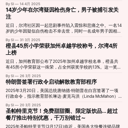
区： 阿拉米达县（Alameda County）和康特拉科斯塔县
5.2级，震中位于圣地亚哥县著名山城朱利安（Julian）以南约
告主要依赖Swyft Cities自身数据，缺乏独立第三方验证，也
By SI
14 4月 2025
（Contra Costa County）。 * 申请资格： 首次购房者，即过
4公里处。该地以苹果派和山林美景闻名。 震感范围广泛 这次
14岁少年在尔湾疑因枪伤身亡，男子被捕引发关
未详尽披露长期运维及升级成本。此外，他还质疑该系统能否
去三年内未曾拥有并居住过房产，且符合特定的收入要求。收
地震波及范围相当广泛，包括圣地亚哥、洛杉矶、里弗赛德、
应对强风、地震和高温等极端天气，以及技术失效或淘汰后的
注
入上限设定为各县 median income 的80%。例如，在阿拉米
圣贝纳迪诺县，甚至橙县部分地区都有震感。不少居民表示，
应对
达县，单人家庭的最高收入为84,600美元，四口之家的最高
家中吊灯摇晃、物品晃动，一些手机用户还在震动前几秒收到
近日，尔湾社区因一起悲剧事件陷入震惊和悲痛之中。一名14
收入为120,800美元。 * 购房者自有资金： 申请人必须至少贡
了地震预警（ShakeAlert）通知。 震级下调 多次余震 USGS
岁的少年因疑似自伤枪击不幸去世，同时一名成年男子因相关
献房产购买价格的3%作为自有资金。 * 贷款条款： 首付援助
最初将地震定为6.0级，随后修正为5.2级。主震过后，当地陆
指控被警方逮捕。 事件经过 据尔湾警方透露，周四下午2点
以30年期延期偿还贷款的形式提供。这意味着购房者无需每月
By SI
31 3月 2025
续记录到多次余震，其中最强的一次出现在博雷戈斯普林斯
40分左右，警方和急救人员接到报警，赶往位于
橙县45所小学荣获加州卓越学校称号，尔湾4所
支付本金或利息。全部援助金额将在30年贷款期满时或房产在
（Borrego Springs）附近，震级为3.5级。 暂无伤亡报告 截
Heathergreen和Weepingwood交界处的一处住宅。报警称有
此之前出售或转让时到期偿还。 *
上榜
至目前，暂无人员伤亡或重大财产损失的通报。圣地亚哥县警
一名少年遭受枪击伤害。当警方到达现场时，发现一名受伤的
局与部分企业反映，仅出现少量如杯具掉落等轻微状况。加州
少年并立即展开急救，但不幸的是，该少年最终抢救无效去
近日，加州教育部公布了2025年加州卓越学校名单，橙县共
州长加文·纽森已听取简报，并表示州政府正与地方应急部门
世。 调查显示，这名少年的枪伤可能是自伤造成，但目前尚
有45所小学荣获这一殊荣，占全州获奖学校的13%。这一奖项
保持协作，密切关注后续发展。 持续监测
无法确定是意外还是故意行为。警方发言人Karie Davies表
是加州公立学校的最高荣誉，旨在表彰那些在学术表现卓越或
By SI
26 3月 2025
示：“我们可能永远无法知道这是否是有意为之或纯属意外。”
缩小成就差距方面取得显著成效的学校。 卓越表现与成就差
特朗普签署行政令启动解散教育部程序
据悉，死者并非该住宅的居民，而是与另一名少年一起到访朋
距缩小的双重认可 加州卓越学校奖分为两个类别：“学生卓越
友家。事发时是否有人在场仍在调查中。警方强调，这起事件
表现”和“缩小成就差距”。前者表彰整体学术成绩优秀的学校，
2025年3月20日，美国总统唐纳德·特朗普在白宫签署了一项
并非由于玩游戏引发，但具体原因仍需进一步查明。 涉事男
后者则奖励在帮助历史上面临教育障碍的学生群体取得进步方
行政命令，指示教育部长琳达·麦克马洪（Linda McMahon）
子被捕 尔湾警方在周五宣布逮捕了56岁的Douglas Yeager，
面表现突出的学校。橙县教育局局长Stefan Bean博士表示，
开始解散美国教育部的进程。 这一举措旨在将教育管理权归
他因涉嫌“枪支存储不当”和“危害儿童安全”被拘留。调查显
By SI
20 3月 2025
这一成就反映了教育者、工作人员、学生和家庭之间的紧密合
还给各州和地方政府，兑现了他在竞选期间的承诺。 在签署
圣帕特里克节！免费甜甜圈、限定版饮品... 超过
示，该住宅内原本就存有枪支，警方正在对事发当晚在场的其
作，共同打造了支持性和高绩效的校园社区。 严格评选标准
仪式上，特朗普批评了现行的联邦教育体系，称其“浪费资
他青少年及至少一名成年人进行问询。 学校与社区反应 死者
餐厅推出特别优惠，千万别错过～
要获得这一荣誉，学校需在过去两学年中至少完成95%的学生
源”，并表示教育部自1979年成立以来耗费了大量资金，但学
是一名南湖中学（So
测试，并在英语语言艺术、数学、出勤率和停学率等领域达到
生成绩并未显著提升。 他强调，将教育权力下放给各州将有
2025年圣帕特里克节(3月17日)临近，美国各大快餐连锁品牌