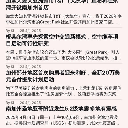
加拿大最大亚洲超市T&T（大统华）宣布将在尔
持经济适用房项目。 艾尔文公司高级副总裁杰夫·戴维斯
特工的电话，称其银行账户涉嫌洗钱活动，需将资金转移至
湾开设南加州首店
（Jeff Davis）指出，该社区地理位置优越，靠近尔湾光谱中
“安全账户”以配合调查。随后，诈骗分子引导他下载交易应
心（Irvine Spectrum Center），居民可步行或骑行前往就业
用，并将资金转入指定账户。在接下来的几个月中，受害人多
加拿大知名亚洲连锁超市T&T（大统华）宣布，将于2026年冬
中心和交通枢纽。
次将资金转入这些账户，累计金额接近200万美元。 更令人震
季在加州尔湾市的Great Park社区开设其南加州首家门店。这
惊的是，诈骗分子还诱导受害人将其位于尔湾的房产和一艘游
也是T&T继2024年底在华盛顿州贝尔维尤开设美国首店后，进
By SI
25 4月 2025
艇转让给他们，声称这是“资产保护”措施。当受害人意识到自
一步拓展美国市场的重要一步。 新店选址于Great Park的The
橙县尔湾率先探索空中交通新模式，空中缆车项
己被骗并报警时，房产和游艇已被转售，资金难以追回。 警
Canopy商业中心，营业面积约3.4万平方英尺，预计将为当地
目启动可行性研究
方表示，这起案件是近年来针对老年人的诈骗案件中最严重的
创造180个就业机会。T&T将为尔湾及周边居民带来丰富的亚
一起，诈骗分子利用受害人对执法机构的信任和对技术的陌
洲食品选择，包括新鲜农产品、特色熟食、现烤面包及亚洲流
本周，橙县尔湾市议会迈出了为“大公园”（Great Park）引入
生，实施了精心策划的骗局。
行零食等。门店还将设有自助热食区、寿司吧、烧腊档及街头
空中缆车交通系统的第一步。市议会以5比1的投票结果，授权
小吃专区，满足不同消费者的用餐需求。 T&T首席执行官李佩
市经理与初创企业Swyft Cities展开合同谈判，探索在占地
By SI
23 4月 2025
婷表示：“自我们宣布进军美国市场以来，来自全美各地的顾
1300英亩的大公园内建设缆车式公共交通系统的可行性。这
加州部分地区首次购房者迎来利好，全新20万美
客反馈热烈，而尔湾一直是呼声最高的城市之一。我们期待为
一举措有望让市民和游客在园区内出行更加便捷，并享受独特
元首付援助计划启动
尔湾社区带来独特的购物体验，让更多家庭通过美食连接彼
的空中视角。 项目概况与初步方案 根据初步提案，Swyft
此，探索亚洲传统与创新的美味。” 据悉，T&T尔湾店将成为
Cities将为欧文市提供为期一年的试点项目，价值约1000万美
为了显著提升首次购房者的购房能力，非营利组织硅谷房屋信
Great Park社区新兴商业地标，服务于日益增长的人口与每年
元，包括设备和服务。试点期间将部署8辆缆车，连接游客中
托基金会隆重推出了“住房圆梦计划”。这项新举措将为东湾地
数百万的体育公园访客。尚未开业期间，消费者可通过T&T官
心、热气球观景点和未来的零售设施，两站间运行，试运营每
区的首次购房者提供高达20万美元的巨额首付援助。 该计划
网及App选购部分干货和美妆产品，体验线上购物服务。 T&T
By SI
20 4月 2025
周三天，其余时间的运营和维护费用则需由市政府承担。 市
旨在减轻高昂首付给许多渴望在湾区置业的人们带来的经济压
超市创立于1993年，
南加州圣地亚哥附近发生5.2级地震 多地有震感
府报告指出，空中缆车系统能够“跨越传统步行障碍”，绕过建
力，这通常是他们实现购房梦想的主要障碍。“住房圆梦计划”
筑物和园区景观，有效降低地面交通建设的复杂性和成本。
将提供房产购买价格高达40%的援助，每位购房者的最高援助
2025年4月14日（周一）上午10点08分，南加州突遭地震袭
争议与质疑 尽管项目获得多数通过，但不少市议员表达了对
金额为20万美元。 “住房圆梦计划”关键细节： * 适用县
击。据美国地质调查局（USGS）初步测定，此次地震震级为
项目透明度和安全性的担忧。市议员James Mai指出，相关报