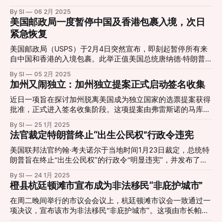
素水平。 * 州级配合：政府将与各州检察机关合作，推动地方
California high-speed rail project is an example of where
此同时，该机构对H-1B签证申请流程进行了多项调整，包括费
立法，加强对女性体育赛事公平性的保护。 社会反应及影响 *
By SI
06 2月 2025
incompetence in the limit is indistinguishable from fraud
用上调以及引入以受益人为核心的新抽签系统，以确保公平
美国邮政局一度暂停中国及香港包裹入境，次日
NCAA政策调整：美国大学体育协会（NCAA）表示，将遵循新
https://t.co/ni6VBpvfHe — Elon Musk (@elonmusk)
性。 2025财年H-1B签证主要变化 注册费暂不调整：尽管
行政令的指导方针，这可能影响未来跨性别运动员的参赛资
紧急恢复
February 8, 2025 加州高铁最初在2008年的预算仅为330亿美
USCIS此前计划将注册费从10美元大幅提高至215美元，但该
格。 * 高校政策变动
元，如今已膨胀至1280亿美元，资金缺口超过1000亿美元。
调整将推迟至2026财年执行，因此2025财年的注册费仍维持
美国邮政局（USPS）于2月4日突然宣布，即刻起暂停所有来
此外，
在10美元。 申请费上涨：自2024年4月1日起，H-1B正式申请
自中国和香港的入境包裹。此举正值美国总统唐纳德·特朗普
（Form I-129）费用将从460美元上调至780美元，涨幅达
签署行政命令，对中国进口商品征收10%关税，并取消“低值豁
By SI
05 2月 2025
70%。此外，雇主还需支付600美元的庇护项目费（APF），
免”（de minimis exemption），即此前价值低于800美元的包
加州又闹独立：加州独立提案正式启动签名收集
但小型企业及非营利组织可获得一定豁免。 加急处理费上
裹可免关税和海关检查入境的政策。 电商行业与消费者受冲
涨：自2024年2月26日起，H-1B签证的加急处理（Premium
击 此决定一度引发市场担忧，尤其对Shein、Temu等依赖中
近日一项旨在探讨加州脱离美国成为独立国家的选票提案获得
Processing）费用将上涨12%，达到2,805美元。 “以受益人为
国直邮的跨境电商平台影响尤为显著。业界普遍预计，该措施
批准，正式进入签名收集阶段。这项提案由弗雷斯诺的马库斯
中心”抽签系统：新规则要求，不论某位申请人被提交多少次
将导致订单配送延误，并可能推高相关商品价格，使美国消费
·鲁伊斯·埃文斯（Marcus Ruiz Evans）发起，目标是在2028年
注册信息，其在抽签中的机会均相等，以防止个别申请人因雇
By SI
25 1月 2025
者的购物成本上升。 The US Postal Service (USPS) has said
11月的选举中向选民提出这样的问题：“加州是否应成为一个
法官裁定特朗普终止“出生公民权”行政令违宪
主多次提交而获得更大中签几率。
it is temporarily suspending inbound parcels from China and
自由和独立的国家？” 提案内容亮点 成立独立可行性委员会：
Hong Kong, evoking an angry accusation of "unreasonable
如果提案成功进入选票并获得通过，将成立一个由20名成员组
美国联邦法官约翰·考夫诺尔于当地时间1月23日裁定，总统特
suppression" from
成的州级委员会，负责评估加州作为独立国家的可行性。相关
朗普旨在终止“出生公民权”的行政令“明显违宪”，并发布了临
报告预计在2027年完成。 高投票门槛： 提案要求至少50%的
时禁令阻止该政策的实施。该禁令有效期为14天，以便在接下
By SI
24 1月 2025
注册选民参与投票，同时需55%的投票者支持才能通过。 财政
来的法律辩论中进行更多审查。 特朗普总统于去年签署行政
橙县杭廷顿滩市宣布成为非法移民“非庇护城市”
影响： 根据立法分析办公室的估算，这项提案将导致一次性
令，试图终止在美国出生的非公民子女自动获得美国公民身份
选举相关费用约为1000万美元，此外，每年还需200万美元维
的权利，此举引发了广泛争议和法律挑战。超过20个州和多个
在周二晚间举行的市议会会议上，杭廷顿滩市议会一致通过一
持委员会运作。 背景与动因 独立呼声的历史与复苏：
民间团体提起诉讼，认为该行政令违反了美国宪法第十四修正
项决议，宣布该市为非法移民“非庇护城市”。这项由市长帕特·
“Calexit”加州独立运动并非新鲜事，但在2016年特朗普当选总
案中关于“出生公民权”的规定。 考夫诺尔法官在裁决中指出，
伯恩斯提出的决议旨在支持联邦移民当局，并反对加州州长加