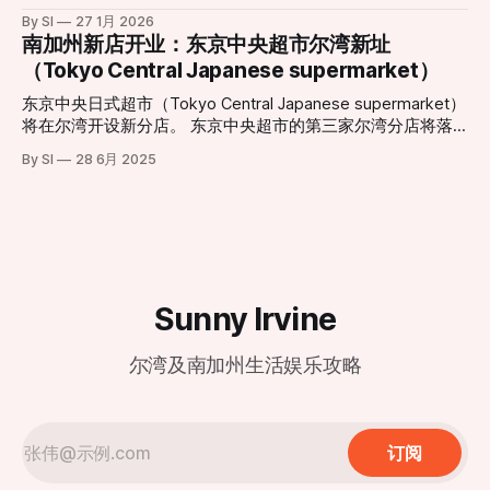
级，更是对整个中心景观与游客体验的重新构想。“新的摩天
时表示：“味道太重了，我们根本不敢开窗或推拉门。”方塔形
幕。这一消息令当地美食爱好者兴奋不已，也标志着尔湾光谱
轮将成为一个能激发更多记忆与故事的新起点，无论是家庭游
By SI
27 1月 2026
容，这种气味如同腐烂的垃圾在密闭空间内发酵，且在清晨、
中心（Irvine Spectrum Center）迎来了又一重磅餐饮地标。
南加州新店开业：东京中央超市尔湾新址
客、情侣约会还是节日庆典，都将成为他们新的集体回忆背
深夜以及圣安娜风盛行时尤为刺鼻。 受影响的范围不仅限于
根据官方公布的信息，尔湾店将采取分阶段开业模式，为顾客
景。”该负责人指出。 随着更新工程的推进，这一城市地标即
（Tokyo Central Japanese supermarket）
居住区。据悉，在距离填埋场数英里外的伍德伯里购物中心
提供精致的用餐体验： * 试营业阶段 (Soft Opening)： 2月6
将以全新姿态“回归天空”
（Woodbury Town Center）周边，也能时常闻到类似的酸腐
日至3月1日。此期间将采取预约制，目前已开放预订，旨在为
东京中央日式超市（Tokyo Central Japanese supermarket）
味。 历史遗留与城市化扩张的碰撞 鲍尔曼垃圾填埋场由橙县
顾客提供更私密且高水准的先行体验。预约地址：
将在尔湾开设新分店。 东京中央超市的第三家尔湾分店将落
政府所有并运营，自1990年起投入使用。填埋场负责人汤姆·
dtf.com/en-us/locations/irvine * 盛大开业 (Grand
户于卡尔弗大道14120号。这家新店将为消费者带来种类丰富
卡特里利斯（Tom Koutroulis）指出，该场址在30多年前建立
By SI
28 6月 2025
Opening)： 3月2日正式全面迎客。 现代化设计与经典美味的
的日式商品，包括新鲜海产、熟食、美妆产品和厨具等。新店
时，周边几乎没有居民区。然而，随着尔湾近年来的急速扩
融合 新店坐落于尔湾光谱中心（地址：812 Spectrum Center
地理位置优越，毗邻另一家日式超市三和市场（Mitsuwa
张，大量住宅区在填埋场周
Drive, Irvine, CA 92618），地理位置优越。店内装修延续了鼎
Marketplace）。
泰丰一贯的现代极简风格，巨大的透明落地窗式厨房依然是焦
点，食客可以近距离观赏师傅们如何以“黄金18褶”
Sunny Irvine
尔湾及南加州生活娱乐攻略
订阅