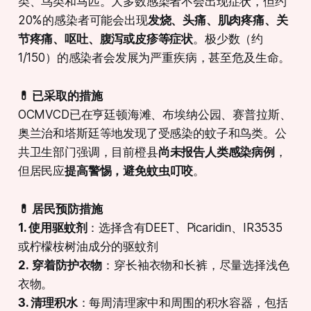
类、鸟类和马匹。大多数感染者不会出现症状，但约
20%的感染者可能会出现
发烧、头痛、肌肉疼痛、关
节疼痛、呕吐、腹泻或皮疹等症状
。极少数（约
1/150）的感染者会发展为严重疾病，甚至危及生命。
💊 已采取的措施
OCMVCD已在亨廷顿海滩、布埃纳公园、赛普拉斯、
奥兰治和塔斯廷等地发现了受感染的蚊子和鸟类。公
共卫生部门强调，目前橙县
尚未报告人类感染病例
，
但居民应
提高警惕，避免蚊虫叮咬
。
💊 居民预防措施
1. 使用驱蚊剂
：选择含有DEET、Picaridin、IR3535
或柠檬桉树油成分的驱蚊剂
2.
穿着防护衣物
：穿长袖衣物和长裤，尽量选择浅色
衣物。
3. 清理积水
：每周清理家中和周围的积水容器，包括