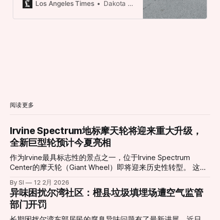
that City Hall is standing with its
Los Angeles Times
Dakota Smith
immigrant population.
阅读更多
Irvine Spectrum地标摩天轮将迎来重大升级，
全新巨型轮预计今夏亮相
作为Irvine最具标志性的景点之一，位于Irvine Spectrum
Center的摩天轮（Giant Wheel）即将迎来历史性转型。 这座
高达约10层楼的摩天轮自2002年引入以来，长期以其独特的
By SI
12 2月 2026
景观视角和绚丽灯光吸引无数游客与居民，是当地社交活动与
异味困扰尔湾社区：橙县垃圾填埋场遭空气监管
城市夜景的重要组成部分。然而，在经历了多年运营之后，原
部门开罚
有设施已于2026年1月11日停止运营，并进入大规模更新改造
阶段。 根据项目官方消息，新一代巨型摩天轮正在紧张施工
长期困扰尔湾东部居民的腐臭异味问题有了最新进展。近日，