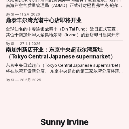
中，并预定于今年夏季正式对外开放。届时，新摩天轮将在现
南海岸空气质量管理局（AQMD）正式针对橙县弗兰克·鲍尔曼
有基础上增加约23英尺（约7米）高度，整体设计更为现代
垃圾填埋场（Frank R. Bowerman Landfill）签发了三项违规处
By SI
11 2月 2026
化，同时在灯光效果、乘坐舒适度和整体视野方面做出显著提
罚。这一举动回应了当地社区日益高涨的投诉声浪，也让城市
鼎泰丰尔湾光谱中心店即将开业
升。整合了更先进的可编程LED照明系统，新摩天轮能够演绎
扩张与工业设施留存之间的矛盾再次成为焦点。 “无法打开的
更加丰富多变的灯光秀效果，为夜间游览提供更震撼体验。
窗户”：居民忍受度达极限 对于家住Portola Springs社区的居
全球知名的中餐连锁鼎泰丰（Din Tai Fung）近日正式官宣，
项目负责人表示，这一重新设计的娱乐地标不仅是一次设施升
民Monica Fonta来说，新鲜空气已经成为一种奢侈。她在受访
其位于南加州华人聚集地尔湾（Irvine）的新店即日起揭开序
级，更是对整个中心景观与游客体验的重新构想。“新的摩天
时表示：“味道太重了，我们根本不敢开窗或推拉门。”方塔形
幕。这一消息令当地美食爱好者兴奋不已，也标志着尔湾光谱
轮将成为一个能激发更多记忆与故事的新起点，无论是家庭游
By SI
27 1月 2026
容，这种气味如同腐烂的垃圾在密闭空间内发酵，且在清晨、
中心（Irvine Spectrum Center）迎来了又一重磅餐饮地标。
南加州新店开业：东京中央超市尔湾新址
客、情侣约会还是节日庆典，都将成为他们新的集体回忆背
深夜以及圣安娜风盛行时尤为刺鼻。 受影响的范围不仅限于
根据官方公布的信息，尔湾店将采取分阶段开业模式，为顾客
景。”该负责人指出。 随着更新工程的推进，这一城市地标即
（Tokyo Central Japanese supermarket）
居住区。据悉，在距离填埋场数英里外的伍德伯里购物中心
提供精致的用餐体验： * 试营业阶段 (Soft Opening)： 2月6
将以全新姿态“回归天空”
（Woodbury Town Center）周边，也能时常闻到类似的酸腐
日至3月1日。此期间将采取预约制，目前已开放预订，旨在为
东京中央日式超市（Tokyo Central Japanese supermarket）
味。 历史遗留与城市化扩张的碰撞 鲍尔曼垃圾填埋场由橙县
顾客提供更私密且高水准的先行体验。预约地址：
将在尔湾开设新分店。 东京中央超市的第三家尔湾分店将落
政府所有并运营，自1990年起投入使用。填埋场负责人汤姆·
dtf.com/en-us/locations/irvine * 盛大开业 (Grand
户于卡尔弗大道14120号。这家新店将为消费者带来种类丰富
卡特里利斯（Tom Koutroulis）指出，该场址在30多年前建立
By SI
28 6月 2025
Opening)： 3月2日正式全面迎客。 现代化设计与经典美味的
的日式商品，包括新鲜海产、熟食、美妆产品和厨具等。新店
时，周边几乎没有居民区。然而，随着尔湾近年来的急速扩
融合 新店坐落于尔湾光谱中心（地址：812 Spectrum Center
地理位置优越，毗邻另一家日式超市三和市场（Mitsuwa
张，大量住宅区在填埋场周
Drive, Irvine, CA 92618），地理位置优越。店内装修延续了鼎
Marketplace）。
泰丰一贯的现代极简风格，巨大的透明落地窗式厨房依然是焦
点，食客可以近距离观赏师傅们如何以“黄金18褶”
Sunny Irvine