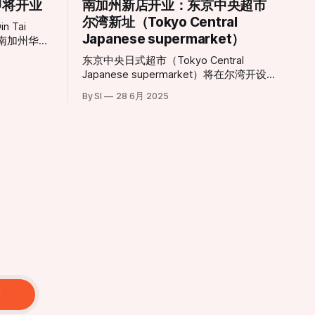
即将开业
南加州新店开业：东京中央超市
尔湾新址（Tokyo Central
 Tai
Japanese supermarket）
于南加州华人
即日起揭开序
东京中央日式超市（Tokyo Central
者兴奋不
Japanese supermarket）将在尔湾开设新
ine
分店。 东京中央超市的第三家尔湾分店将
又一重磅餐饮
By SI
28 6月 2025
落户于卡尔弗大道14120号。这家新店将
为消费者带来种类丰富的日式商品，包括
供精致的用
新鲜海产、熟食、美妆产品和厨具等。新
店地理位置优越，毗邻另一家日式超市三
日。此期间将
和市场（Mitsuwa Marketplace）。
，旨在为顾
体验。预约
irvine *
： 3月2日正式
址：812
, CA
内装修延续
，巨大的透
阅
食客可以近
褶”