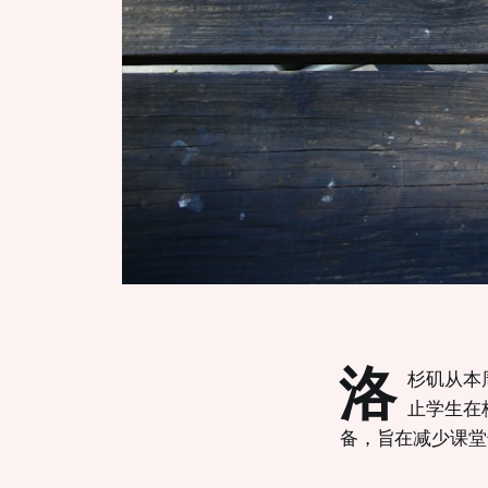
洛
杉矶从本
止学生在
备，旨在减少课堂