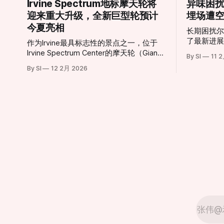
Irvine Spectrum地标摩天轮将
异味困
迎来重大升级，全新巨型轮预计
埋场遭
今夏亮相
长期困扰
了最新进
作为Irvine最具标志性的景点之一，位于
局（AQM
Irvine Spectrum Center的摩天轮（Giant
By SI
11 
垃圾填埋场（F
Wheel）即将迎来历史性转型。 这座高达
By SI
12 2月 2026
Landfi
约10层楼的摩天轮自2002年引入以来，长
回应了当
期以其独特的景观视角和绚丽灯光吸引无
让城市扩
数游客与居民，是当地社交活动与城市夜
次成为焦点。 “无法打开的窗户
景的重要组成部分。然而，在经历了多年
受度达极限 对于家住Portola Springs
运营之后，原有设施已于2026年1月11日
的居民Mon
停止运营，并进入大规模更新改造阶段。
成为一种奢
根据项目官方消息，新一代巨型摩天轮正
重了，我们
在紧张施工中，并预定于今年夏季正式对
形容，这
外开放。届时，新摩天轮将在现有基础上
间内发酵
增加约23英尺（约7米）高度，整体设计
盛行时尤为刺鼻。 受影
更为现代化，同时在灯光效果、乘坐舒适
居住区。
度和整体视野方面做出显著提升。整合了
伍德伯里购物
更先进的可编程LED照明系统，新摩天轮
Cente
能够演绎更加丰富多变的灯光秀效果，为
味。 历史遗留与城市化扩张的碰撞 鲍尔
夜间游览提供更震撼体验。 项目负责人表
曼垃圾填
示，这一重新设计的娱乐地标不仅是一次