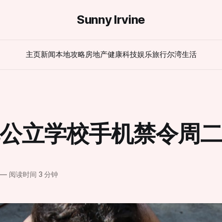
Sunny Irvine
主页
新闻
本地攻略
房地产
健康
科技
娱乐
旅行
尔湾生活
公立学校手机禁令周
—
阅读时间 3 分钟