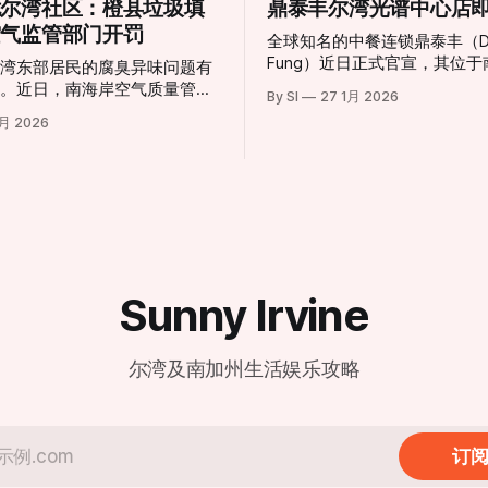
扰尔湾社区：橙县垃圾填
鼎泰丰尔湾光谱中心店
空气监管部门开罚
全球知名的中餐连锁鼎泰丰（Din
Fung）近日正式官宣，其位
尔湾东部居民的腐臭异味问题有
聚集地尔湾（Irvine）的新店
展。近日，南海岸空气质量管理
By SI
27 1月 2026
幕。这一消息令当地美食爱好
D）正式针对橙县弗兰克·鲍尔曼
2月 2026
已，也标志着尔湾光谱中心（Irv
rank R. Bowerman
Spectrum Center）迎来了
ll）签发了三项违规处罚。这一举动
地标。 根据官方公布的信息，尔湾店将采
地社区日益高涨的投诉声浪，也
取分阶段开业模式，为顾客提
张与工业设施留存之间的矛盾再
餐体验： * 试营业阶段 (Soft
”：居民忍
Opening)： 2月6日至3月1
社区
采取预约制，目前已开放预订
ica Fonta来说，新鲜空气已经
客提供更私密且高水准的先行
侈。她在受访时表示：“味道太
Sunny Irvine
地址： dtf.com/en-us/locations/
根本不敢开窗或推拉门。”方塔
盛大开业 (Grand Opening)
种气味如同腐烂的垃圾在密闭空
全面迎客。 现代化设计与经典美味的融
，且在清晨、深夜以及圣安娜风
尔湾及南加州生活娱乐攻略
合 新店坐落于尔湾光谱中心（地
响的范围不仅限于
Spectrum Center Drive, Irvine
据悉，在距离填埋场数英里外的
92618），地理位置优越。店
中心（Woodbury Town
了鼎泰丰一贯的现代极简风格
r）周边，也能时常闻到类似的酸腐
订
明落地窗式厨房依然是焦点，
距离观赏师傅们如何以“黄金18
埋场由橙县政府所有并运营，自