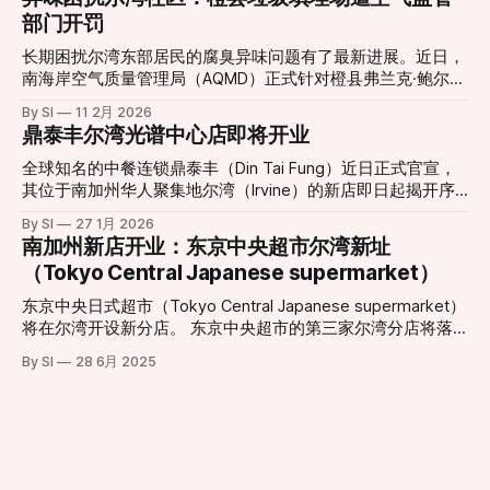
城市夜景的重要组成部分。然而，在经历了多年运营之后，原
部门开罚
有设施已于2026年1月11日停止运营，并进入大规模更新改造
阶段。 根据项目官方消息，新一代巨型摩天轮正在紧张施工
长期困扰尔湾东部居民的腐臭异味问题有了最新进展。近日，
中，并预定于今年夏季正式对外开放。届时，新摩天轮将在现
南海岸空气质量管理局（AQMD）正式针对橙县弗兰克·鲍尔曼
有基础上增加约23英尺（约7米）高度，整体设计更为现代
垃圾填埋场（Frank R. Bowerman Landfill）签发了三项违规处
By SI
11 2月 2026
化，同时在灯光效果、乘坐舒适度和整体视野方面做出显著提
罚。这一举动回应了当地社区日益高涨的投诉声浪，也让城市
鼎泰丰尔湾光谱中心店即将开业
升。整合了更先进的可编程LED照明系统，新摩天轮能够演绎
扩张与工业设施留存之间的矛盾再次成为焦点。 “无法打开的
更加丰富多变的灯光秀效果，为夜间游览提供更震撼体验。
窗户”：居民忍受度达极限 对于家住Portola Springs社区的居
全球知名的中餐连锁鼎泰丰（Din Tai Fung）近日正式官宣，
项目负责人表示，这一重新设计的娱乐地标不仅是一次设施升
民Monica Fonta来说，新鲜空气已经成为一种奢侈。她在受访
其位于南加州华人聚集地尔湾（Irvine）的新店即日起揭开序
级，更是对整个中心景观与游客体验的重新构想。“新的摩天
时表示：“味道太重了，我们根本不敢开窗或推拉门。”方塔形
幕。这一消息令当地美食爱好者兴奋不已，也标志着尔湾光谱
轮将成为一个能激发更多记忆与故事的新起点，无论是家庭游
By SI
27 1月 2026
容，这种气味如同腐烂的垃圾在密闭空间内发酵，且在清晨、
中心（Irvine Spectrum Center）迎来了又一重磅餐饮地标。
南加州新店开业：东京中央超市尔湾新址
客、情侣约会还是节日庆典，都将成为他们新的集体回忆背
深夜以及圣安娜风盛行时尤为刺鼻。 受影响的范围不仅限于
根据官方公布的信息，尔湾店将采取分阶段开业模式，为顾客
景。”该负责人指出。 随着更新工程的推进，这一城市地标即
（Tokyo Central Japanese supermarket）
居住区。据悉，在距离填埋场数英里外的伍德伯里购物中心
提供精致的用餐体验： * 试营业阶段 (Soft Opening)： 2月6
将以全新姿态“回归天空”
（Woodbury Town Center）周边，也能时常闻到类似的酸腐
日至3月1日。此期间将采取预约制，目前已开放预订，旨在为
东京中央日式超市（Tokyo Central Japanese supermarket）
味。 历史遗留与城市化扩张的碰撞 鲍尔曼垃圾填埋场由橙县
顾客提供更私密且高水准的先行体验。预约地址：
将在尔湾开设新分店。 东京中央超市的第三家尔湾分店将落
政府所有并运营，自1990年起投入使用。填埋场负责人汤姆·
dtf.com/en-us/locations/irvine * 盛大开业 (Grand
户于卡尔弗大道14120号。这家新店将为消费者带来种类丰富
卡特里利斯（Tom Koutroulis）指出，该场址在30多年前建立
By SI
28 6月 2025
Opening)： 3月2日正式全面迎客。 现代化设计与经典美味的
的日式商品，包括新鲜海产、熟食、美妆产品和厨具等。新店
时，周边几乎没有居民区。然而，随着尔湾近年来的急速扩
融合 新店坐落于尔湾光谱中心（地址：812 Spectrum Center
地理位置优越，毗邻另一家日式超市三和市场（Mitsuwa
张，大量住宅区在填埋场周
Drive, Irvine, CA 92618），地理位置优越。店内装修延续了鼎
Marketplace）。
泰丰一贯的现代极简风格，巨大的透明落地窗式厨房依然是焦
点，食客可以近距离观赏师傅们如何以“黄金18褶”