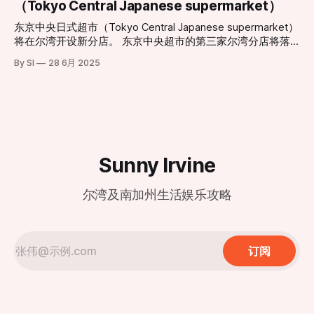
景。”该负责人指出。 随着更新工程的推进，这一城市地标即
（Tokyo Central Japanese supermarket）
居住区。据悉，在距离填埋场数英里外的伍德伯里购物中心
提供精致的用餐体验： * 试营业阶段 (Soft Opening)： 2月6
将以全新姿态“回归天空”
（Woodbury Town Center）周边，也能时常闻到类似的酸腐
日至3月1日。此期间将采取预约制，目前已开放预订，旨在为
东京中央日式超市（Tokyo Central Japanese supermarket）
味。 历史遗留与城市化扩张的碰撞 鲍尔曼垃圾填埋场由橙县
顾客提供更私密且高水准的先行体验。预约地址：
将在尔湾开设新分店。 东京中央超市的第三家尔湾分店将落
政府所有并运营，自1990年起投入使用。填埋场负责人汤姆·
dtf.com/en-us/locations/irvine * 盛大开业 (Grand
户于卡尔弗大道14120号。这家新店将为消费者带来种类丰富
卡特里利斯（Tom Koutroulis）指出，该场址在30多年前建立
By SI
28 6月 2025
Opening)： 3月2日正式全面迎客。 现代化设计与经典美味的
的日式商品，包括新鲜海产、熟食、美妆产品和厨具等。新店
时，周边几乎没有居民区。然而，随着尔湾近年来的急速扩
融合 新店坐落于尔湾光谱中心（地址：812 Spectrum Center
地理位置优越，毗邻另一家日式超市三和市场（Mitsuwa
张，大量住宅区在填埋场周
Drive, Irvine, CA 92618），地理位置优越。店内装修延续了鼎
Marketplace）。
泰丰一贯的现代极简风格，巨大的透明落地窗式厨房依然是焦
点，食客可以近距离观赏师傅们如何以“黄金18褶”
Sunny Irvine
尔湾及南加州生活娱乐攻略
订阅