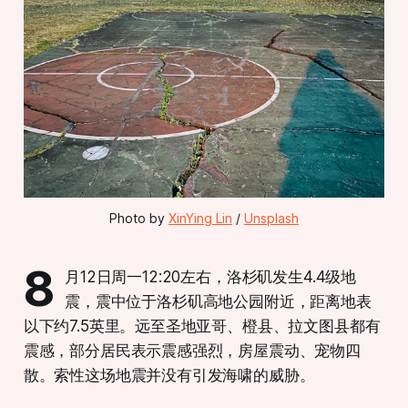
Photo by 
XinYing Lin
 / 
Unsplash
8
月12日周一12:20左右，洛杉矶发生4.4级地
震，震中位于洛杉矶高地公园附近，距离地表
以下约7.5英里。远至圣地亚哥、橙县、拉文图县都有
震感，部分居民表示震感强烈，房屋震动、宠物四
散。索性这场地震并没有引发海啸的威胁。