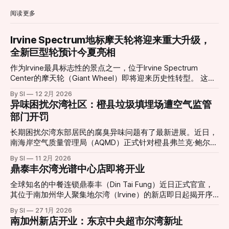
阅读更多
Irvine Spectrum地标摩天轮将迎来重大升级，
全新巨型轮预计今夏亮相
作为Irvine最具标志性的景点之一，位于Irvine Spectrum
Center的摩天轮（Giant Wheel）即将迎来历史性转型。 这座
高达约10层楼的摩天轮自2002年引入以来，长期以其独特的
By SI
12 2月 2026
景观视角和绚丽灯光吸引无数游客与居民，是当地社交活动与
异味困扰尔湾社区：橙县垃圾填埋场遭空气监管
城市夜景的重要组成部分。然而，在经历了多年运营之后，原
部门开罚
有设施已于2026年1月11日停止运营，并进入大规模更新改造
阶段。 根据项目官方消息，新一代巨型摩天轮正在紧张施工
长期困扰尔湾东部居民的腐臭异味问题有了最新进展。近日，
中，并预定于今年夏季正式对外开放。届时，新摩天轮将在现
南海岸空气质量管理局（AQMD）正式针对橙县弗兰克·鲍尔曼
有基础上增加约23英尺（约7米）高度，整体设计更为现代
垃圾填埋场（Frank R. Bowerman Landfill）签发了三项违规处
By SI
11 2月 2026
化，同时在灯光效果、乘坐舒适度和整体视野方面做出显著提
罚。这一举动回应了当地社区日益高涨的投诉声浪，也让城市
鼎泰丰尔湾光谱中心店即将开业
升。整合了更先进的可编程LED照明系统，新摩天轮能够演绎
扩张与工业设施留存之间的矛盾再次成为焦点。 “无法打开的
更加丰富多变的灯光秀效果，为夜间游览提供更震撼体验。
窗户”：居民忍受度达极限 对于家住Portola Springs社区的居
全球知名的中餐连锁鼎泰丰（Din Tai Fung）近日正式官宣，
项目负责人表示，这一重新设计的娱乐地标不仅是一次设施升
民Monica Fonta来说，新鲜空气已经成为一种奢侈。她在受访
其位于南加州华人聚集地尔湾（Irvine）的新店即日起揭开序
级，更是对整个中心景观与游客体验的重新构想。“新的摩天
时表示：“味道太重了，我们根本不敢开窗或推拉门。”方塔形
幕。这一消息令当地美食爱好者兴奋不已，也标志着尔湾光谱
轮将成为一个能激发更多记忆与故事的新起点，无论是家庭游
By SI
27 1月 2026
容，这种气味如同腐烂的垃圾在密闭空间内发酵，且在清晨、
中心（Irvine Spectrum Center）迎来了又一重磅餐饮地标。
南加州新店开业：东京中央超市尔湾新址
客、情侣约会还是节日庆典，都将成为他们新的集体回忆背
深夜以及圣安娜风盛行时尤为刺鼻。 受影响的范围不仅限于
根据官方公布的信息，尔湾店将采取分阶段开业模式，为顾客