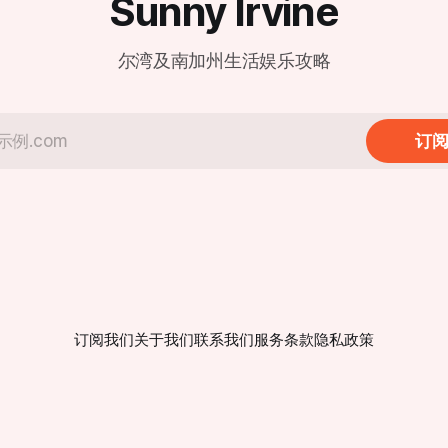
Sunny Irvine
地址： dtf.com/en-us/locations/
根本不敢开窗或推拉门。”方塔
盛大开业 (Grand Opening)
种气味如同腐烂的垃圾在密闭空
全面迎客。 现代化设计与经典美味的融
，且在清晨、深夜以及圣安娜风
尔湾及南加州生活娱乐攻略
合 新店坐落于尔湾光谱中心（地
响的范围不仅限于
Spectrum Center Drive, Irvine
据悉，在距离填埋场数英里外的
92618），地理位置优越。店
中心（Woodbury Town
了鼎泰丰一贯的现代极简风格
r）周边，也能时常闻到类似的酸腐
订
明落地窗式厨房依然是焦点，
距离观赏师傅们如何以“黄金18
埋场由橙县政府所有并运营，自
起投入使用。填埋场负责人汤姆·
om Koutroulis）指出，该
多年前建立时，周边几乎没有居
而，随着尔湾近年来的急速扩
住宅区在填埋场周
订阅我们
关于我们
联系我们
服务条款
隐私政策