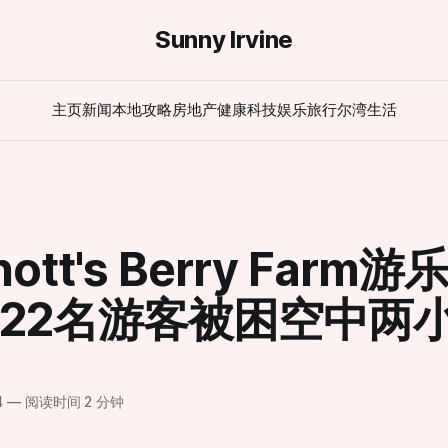
Sunny Irvine
主页
新闻
本地攻略
房地产
健康
科技
娱乐
旅行
尔湾生活
ott's Berry Farm
22名游客被困空中两
4
—
阅读时间 2 分钟