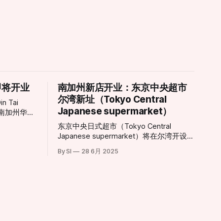
即将开业
南加州新店开业：东京中央超市
尔湾新址（Tokyo Central
 Tai
Japanese supermarket）
于南加州华人
即日起揭开序
东京中央日式超市（Tokyo Central
者兴奋不
Japanese supermarket）将在尔湾开设新
ine
分店。 东京中央超市的第三家尔湾分店将
又一重磅餐饮
By SI
28 6月 2025
落户于卡尔弗大道14120号。这家新店将
为消费者带来种类丰富的日式商品，包括
供精致的用
新鲜海产、熟食、美妆产品和厨具等。新
店地理位置优越，毗邻另一家日式超市三
日。此期间将
和市场（Mitsuwa Marketplace）。
，旨在为顾
体验。预约