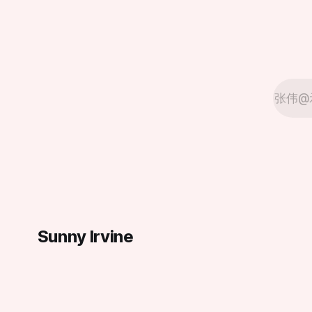
重了，我们
在紧张施工中，并预定于今年夏季正式对
形容，这
外开放。届时，新摩天轮将在现有基础上
间内发酵
增加约23英尺（约7米）高度，整体设计
盛行时尤为刺鼻。 受影
更为现代化，同时在灯光效果、乘坐舒适
居住区。
度和整体视野方面做出显著提升。整合了
伍德伯里购物
更先进的可编程LED照明系统，新摩天轮
Cente
能够演绎更加丰富多变的灯光秀效果，为
味。 历史遗留与城市化扩张的碰撞 鲍尔
夜间游览提供更震撼体验。 项目负责人表
曼垃圾填
示，这一重新设计的娱乐地标不仅是一次
1990年
设施升级，更是对整个中心景观与游客体
卡特里利斯（T
验的重新构想。“新的摩天轮将成为一个能
场址在30
激发更多记忆与故事的新起点，无论是家
民区。然
庭游客、情侣约会还是节日庆典，都将成
张，大量
为他们新的集体回忆背景。”该负责人指
出。 随着更新工程的推进，这一城市地标
即将以全新姿态“回归天空”
Sunny Irvine