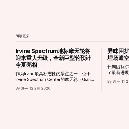
阅读更多
Irvine Spectrum地标摩天轮将
异味困
迎来重大升级，全新巨型轮预计
埋场遭
今夏亮相
长期困扰
了最新进
作为Irvine最具标志性的景点之一，位于
局（AQM
Irvine Spectrum Center的摩天轮（Giant
By SI
11 
垃圾填埋场（F
Wheel）即将迎来历史性转型。 这座高达
By SI
12 2月 2026
Landfi
约10层楼的摩天轮自2002年引入以来，长
回应了当
期以其独特的景观视角和绚丽灯光吸引无
让城市扩
数游客与居民，是当地社交活动与城市夜
次成为焦点。 “无法打开的窗户
景的重要组成部分。然而，在经历了多年
受度达极限 对于家住Portola Springs
运营之后，原有设施已于2026年1月11日
的居民Mon
停止运营，并进入大规模更新改造阶段。
成为一种奢
根据项目官方消息，新一代巨型摩天轮正