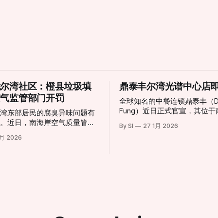
扰尔湾社区：橙县垃圾填
鼎泰丰尔湾光谱中心店
空气监管部门开罚
全球知名的中餐连锁鼎泰丰（Din
Fung）近日正式官宣，其位
尔湾东部居民的腐臭异味问题有
聚集地尔湾（Irvine）的新店
展。近日，南海岸空气质量管理
By SI
27 1月 2026
幕。这一消息令当地美食爱好
D）正式针对橙县弗兰克·鲍尔曼
2月 2026
已，也标志着尔湾光谱中心（Irv
rank R. Bowerman
Spectrum Center）迎来了
ll）签发了三项违规处罚。这一举动
地标。 根据官方公布的信息，尔湾店将采
地社区日益高涨的投诉声浪，也
取分阶段开业模式，为顾客提
张与工业设施留存之间的矛盾再
餐体验： * 试营业阶段 (Soft
”：居民忍
Opening)： 2月6日至3月1
社区
采取预约制，目前已开放预订
ica Fonta来说，新鲜空气已经
客提供更私密且高水准的先行
侈。她在受访时表示：“味道太