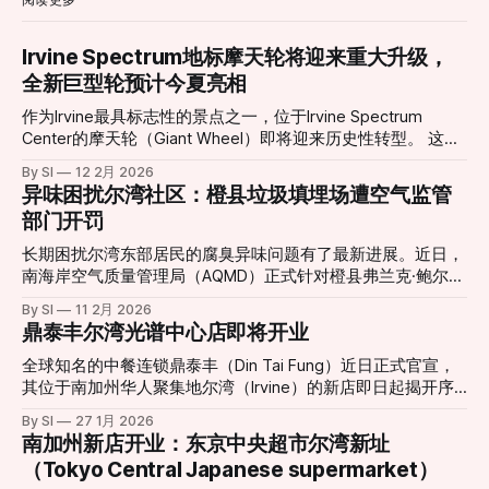
Irvine Spectrum地标摩天轮将迎来重大升级，
全新巨型轮预计今夏亮相
作为Irvine最具标志性的景点之一，位于Irvine Spectrum
Center的摩天轮（Giant Wheel）即将迎来历史性转型。 这座
高达约10层楼的摩天轮自2002年引入以来，长期以其独特的
By SI
12 2月 2026
景观视角和绚丽灯光吸引无数游客与居民，是当地社交活动与
异味困扰尔湾社区：橙县垃圾填埋场遭空气监管
城市夜景的重要组成部分。然而，在经历了多年运营之后，原
部门开罚
有设施已于2026年1月11日停止运营，并进入大规模更新改造
阶段。 根据项目官方消息，新一代巨型摩天轮正在紧张施工
长期困扰尔湾东部居民的腐臭异味问题有了最新进展。近日，
中，并预定于今年夏季正式对外开放。届时，新摩天轮将在现
南海岸空气质量管理局（AQMD）正式针对橙县弗兰克·鲍尔曼
有基础上增加约23英尺（约7米）高度，整体设计更为现代
垃圾填埋场（Frank R. Bowerman Landfill）签发了三项违规处
By SI
11 2月 2026
化，同时在灯光效果、乘坐舒适度和整体视野方面做出显著提
罚。这一举动回应了当地社区日益高涨的投诉声浪，也让城市
鼎泰丰尔湾光谱中心店即将开业
升。整合了更先进的可编程LED照明系统，新摩天轮能够演绎
扩张与工业设施留存之间的矛盾再次成为焦点。 “无法打开的
更加丰富多变的灯光秀效果，为夜间游览提供更震撼体验。
窗户”：居民忍受度达极限 对于家住Portola Springs社区的居
全球知名的中餐连锁鼎泰丰（Din Tai Fung）近日正式官宣，
项目负责人表示，这一重新设计的娱乐地标不仅是一次设施升
民Monica Fonta来说，新鲜空气已经成为一种奢侈。她在受访
其位于南加州华人聚集地尔湾（Irvine）的新店即日起揭开序
级，更是对整个中心景观与游客体验的重新构想。“新的摩天
时表示：“味道太重了，我们根本不敢开窗或推拉门。”方塔形
幕。这一消息令当地美食爱好者兴奋不已，也标志着尔湾光谱
轮将成为一个能激发更多记忆与故事的新起点，无论是家庭游
By SI
27 1月 2026
容，这种气味如同腐烂的垃圾在密闭空间内发酵，且在清晨、
中心（Irvine Spectrum Center）迎来了又一重磅餐饮地标。
南加州新店开业：东京中央超市尔湾新址
客、情侣约会还是节日庆典，都将成为他们新的集体回忆背
深夜以及圣安娜风盛行时尤为刺鼻。 受影响的范围不仅限于
根据官方公布的信息，尔湾店将采取分阶段开业模式，为顾客
景。”该负责人指出。 随着更新工程的推进，这一城市地标即
（Tokyo Central Japanese supermarket）
居住区。据悉，在距离填埋场数英里外的伍德伯里购物中心
提供精致的用餐体验： * 试营业阶段 (Soft Opening)： 2月6
将以全新姿态“回归天空”