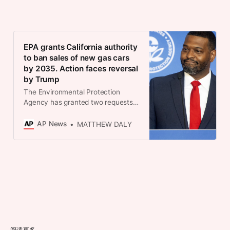
EPA grants California authority
to ban sales of new gas cars
by 2035. Action faces reversal
by Trump
The Environmental Protection
Agency has granted two requests
from California to enforce strict
standards for vehicle emissions,
AP News
MATTHEW DALY
including a rule aimed at banning
sales of new gasoline-powered
cars in the state by 2035.
阅读更多