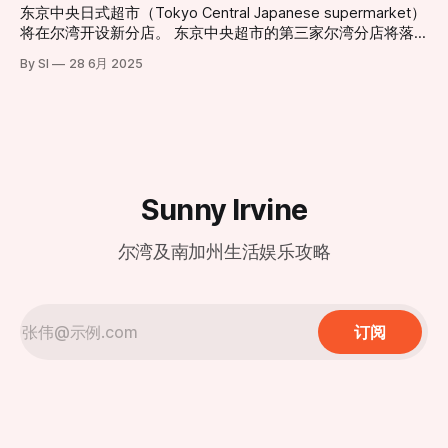
（Woodbury Town Center）周边，也能时常闻到类似的酸腐
日至3月1日。此期间将采取预约制，目前已开放预订，旨在为
东京中央日式超市（Tokyo Central Japanese supermarket）
味。 历史遗留与城市化扩张的碰撞 鲍尔曼垃圾填埋场由橙县
顾客提供更私密且高水准的先行体验。预约地址：
将在尔湾开设新分店。 东京中央超市的第三家尔湾分店将落
政府所有并运营，自1990年起投入使用。填埋场负责人汤姆·
dtf.com/en-us/locations/irvine * 盛大开业 (Grand
户于卡尔弗大道14120号。这家新店将为消费者带来种类丰富
卡特里利斯（Tom Koutroulis）指出，该场址在30多年前建立
By SI
28 6月 2025
Opening)： 3月2日正式全面迎客。 现代化设计与经典美味的
的日式商品，包括新鲜海产、熟食、美妆产品和厨具等。新店
时，周边几乎没有居民区。然而，随着尔湾近年来的急速扩
融合 新店坐落于尔湾光谱中心（地址：812 Spectrum Center
地理位置优越，毗邻另一家日式超市三和市场（Mitsuwa
张，大量住宅区在填埋场周
Drive, Irvine, CA 92618），地理位置优越。店内装修延续了鼎
Marketplace）。
泰丰一贯的现代极简风格，巨大的透明落地窗式厨房依然是焦
点，食客可以近距离观赏师傅们如何以“黄金18褶”
Sunny Irvine
尔湾及南加州生活娱乐攻略
订阅