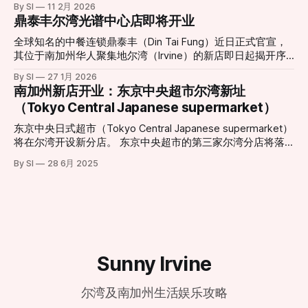
By SI
11 2月 2026
化，同时在灯光效果、乘坐舒适度和整体视野方面做出显著提
罚。这一举动回应了当地社区日益高涨的投诉声浪，也让城市
鼎泰丰尔湾光谱中心店即将开业
升。整合了更先进的可编程LED照明系统，新摩天轮能够演绎
扩张与工业设施留存之间的矛盾再次成为焦点。 “无法打开的
更加丰富多变的灯光秀效果，为夜间游览提供更震撼体验。
窗户”：居民忍受度达极限 对于家住Portola Springs社区的居
全球知名的中餐连锁鼎泰丰（Din Tai Fung）近日正式官宣，
项目负责人表示，这一重新设计的娱乐地标不仅是一次设施升
民Monica Fonta来说，新鲜空气已经成为一种奢侈。她在受访
其位于南加州华人聚集地尔湾（Irvine）的新店即日起揭开序
级，更是对整个中心景观与游客体验的重新构想。“新的摩天
时表示：“味道太重了，我们根本不敢开窗或推拉门。”方塔形
幕。这一消息令当地美食爱好者兴奋不已，也标志着尔湾光谱
轮将成为一个能激发更多记忆与故事的新起点，无论是家庭游
By SI
27 1月 2026
容，这种气味如同腐烂的垃圾在密闭空间内发酵，且在清晨、
中心（Irvine Spectrum Center）迎来了又一重磅餐饮地标。
南加州新店开业：东京中央超市尔湾新址
客、情侣约会还是节日庆典，都将成为他们新的集体回忆背
深夜以及圣安娜风盛行时尤为刺鼻。 受影响的范围不仅限于
根据官方公布的信息，尔湾店将采取分阶段开业模式，为顾客
景。”该负责人指出。 随着更新工程的推进，这一城市地标即
（Tokyo Central Japanese supermarket）
居住区。据悉，在距离填埋场数英里外的伍德伯里购物中心
提供精致的用餐体验： * 试营业阶段 (Soft Opening)： 2月6
将以全新姿态“回归天空”
（Woodbury Town Center）周边，也能时常闻到类似的酸腐
日至3月1日。此期间将采取预约制，目前已开放预订，旨在为
东京中央日式超市（Tokyo Central Japanese supermarket）
味。 历史遗留与城市化扩张的碰撞 鲍尔曼垃圾填埋场由橙县
顾客提供更私密且高水准的先行体验。预约地址：
将在尔湾开设新分店。 东京中央超市的第三家尔湾分店将落
政府所有并运营，自1990年起投入使用。填埋场负责人汤姆·
dtf.com/en-us/locations/irvine * 盛大开业 (Grand
户于卡尔弗大道14120号。这家新店将为消费者带来种类丰富
卡特里利斯（Tom Koutroulis）指出，该场址在30多年前建立
By SI
28 6月 2025
Opening)： 3月2日正式全面迎客。 现代化设计与经典美味的
的日式商品，包括新鲜海产、熟食、美妆产品和厨具等。新店
时，周边几乎没有居民区。然而，随着尔湾近年来的急速扩
融合 新店坐落于尔湾光谱中心（地址：812 Spectrum Center
地理位置优越，毗邻另一家日式超市三和市场（Mitsuwa
张，大量住宅区在填埋场周
Drive, Irvine, CA 92618），地理位置优越。店内装修延续了鼎
Marketplace）。
泰丰一贯的现代极简风格，巨大的透明落地窗式厨房依然是焦
点，食客可以近距离观赏师傅们如何以“黄金18褶”
Sunny Irvine
尔湾及南加州生活娱乐攻略