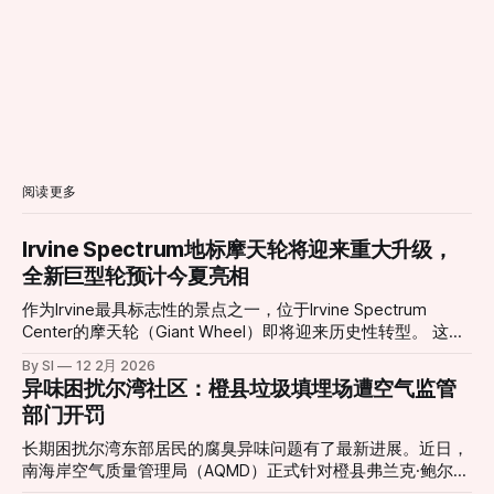
阅读更多
Irvine Spectrum地标摩天轮将迎来重大升级，
全新巨型轮预计今夏亮相
作为Irvine最具标志性的景点之一，位于Irvine Spectrum
Center的摩天轮（Giant Wheel）即将迎来历史性转型。 这座
高达约10层楼的摩天轮自2002年引入以来，长期以其独特的
By SI
12 2月 2026
景观视角和绚丽灯光吸引无数游客与居民，是当地社交活动与
异味困扰尔湾社区：橙县垃圾填埋场遭空气监管
城市夜景的重要组成部分。然而，在经历了多年运营之后，原
部门开罚
有设施已于2026年1月11日停止运营，并进入大规模更新改造
阶段。 根据项目官方消息，新一代巨型摩天轮正在紧张施工
长期困扰尔湾东部居民的腐臭异味问题有了最新进展。近日，
中，并预定于今年夏季正式对外开放。届时，新摩天轮将在现
南海岸空气质量管理局（AQMD）正式针对橙县弗兰克·鲍尔曼
有基础上增加约23英尺（约7米）高度，整体设计更为现代
垃圾填埋场（Frank R. Bowerman Landfill）签发了三项违规处