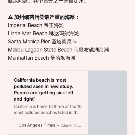
健康问题。其中四分之一来自加州。
⚠️ 加州细菌污染最严重的海滩：
Imperial Beach 帝王海滩
Linda Mar Beach 琳达玛尔海滩
Santa Monica Pier 圣塔莫尼卡
Malibu Lagoon State Beach 马里布礁湖海滩
Manhattan Beach 曼哈顿海滩
California beach is most
polluted seen in new study.
People are ‘getting sick left
and right’
California is home to three of the 10
most polluted beaches listed in the
latest Surfrider Foundation report.
Los Angeles Times
Alene Tchekmedyian