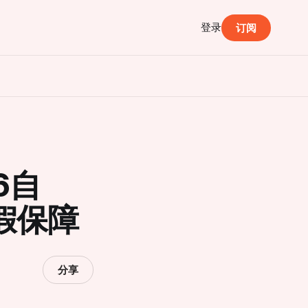
登录
订阅
6自
假保障
分享