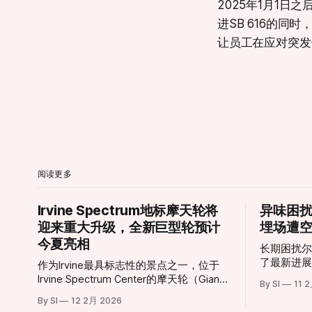
2025年1月1
进SB 616的
让员工在应对突发
阅读更多
Irvine Spectrum地标摩天轮将
异味困
迎来重大升级，全新巨型轮预计
埋场遭
今夏亮相
长期困扰
了最新进
作为Irvine最具标志性的景点之一，位于
局（AQM
Irvine Spectrum Center的摩天轮（Giant
By SI
11 
垃圾填埋场（F
Wheel）即将迎来历史性转型。 这座高达
By SI
12 2月 2026
Landfi
约10层楼的摩天轮自2002年引入以来，长