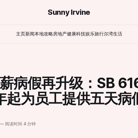
Sunny Irvine
主页
新闻
本地攻略
房地产
健康
科技
娱乐
旅行
尔湾生活
薪病假再升级：SB 61
5年起为员工提供五天病
—
阅读时间 4 分钟