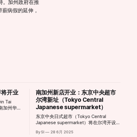
支持。加州政府在推
带薪病假的延伸，
即将开业
南加州新店开业：东京中央超市
尔湾新址（Tokyo Central
 Tai
Japanese supermarket）
于南加州华人
即日起揭开序
东京中央日式超市（Tokyo Central
者兴奋不
Japanese supermarket）将在尔湾开设新
ine
分店。 东京中央超市的第三家尔湾分店将
又一重磅餐饮
By SI
28 6月 2025
落户于卡尔弗大道14120号。这家新店将