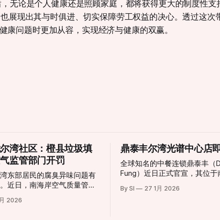
日之后，无论是个人健康还是照顾家庭，都将获得更大的制度性
同时，也展现出其与时俱进、切实保障劳工权益的决心。透过这次
健康问题时更加从容，实现经济与健康的双赢。
扰尔湾社区：橙县垃圾填
鼎泰丰尔湾光谱中心店
空气监管部门开罚
全球知名的中餐连锁鼎泰丰（Din
Fung）近日正式官宣，其位
尔湾东部居民的腐臭异味问题有
聚集地尔湾（Irvine）的新店
展。近日，南海岸空气质量管理
By SI
27 1月 2026
幕。这一消息令当地美食爱好
D）正式针对橙县弗兰克·鲍尔曼
2月 2026
已，也标志着尔湾光谱中心（Irv
rank R. Bowerman
Spectrum Center）迎来了
ll）签发了三项违规处罚。这一举动