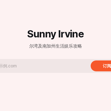
地标。 根据官方公布的信息，尔湾店将采
地社区日益高涨的投诉声浪，也
取分阶段开业模式，为顾客提
张与工业设施留存之间的矛盾再
餐体验： * 试营业阶段 (Soft
”：居民忍
Opening)： 2月6日至3月1
社区
采取预约制，目前已开放预订
ica Fonta来说，新鲜空气已经
客提供更私密且高水准的先行
侈。她在受访时表示：“味道太
Sunny Irvine
地址： dtf.com/en-us/locations/
根本不敢开窗或推拉门。”方塔
盛大开业 (Grand Opening)
种气味如同腐烂的垃圾在密闭空
全面迎客。 现代化设计与经典美味的融
，且在清晨、深夜以及圣安娜风
尔湾及南加州生活娱乐攻略
合 新店坐落于尔湾光谱中心（地
响的范围不仅限于
Spectrum Center Drive, Irvine
据悉，在距离填埋场数英里外的
92618），地理位置优越。店
中心（Woodbury Town
了鼎泰丰一贯的现代极简风格
r）周边，也能时常闻到类似的酸腐
订
明落地窗式厨房依然是焦点，
距离观赏师傅们如何以“黄金18
埋场由橙县政府所有并运营，自
起投入使用。填埋场负责人汤姆·
om Koutroulis）指出，该
多年前建立时，周边几乎没有居
而，随着尔湾近年来的急速扩
住宅区在填埋场周