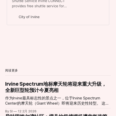
Shuttle Service Irvine CONNECT
provides free shuttle service for
community members – making it
easier than ever to get around the
City of Irvine
City of Irvine. Ride on the Irvine
CONNECT shuttle service to travel
between the northern end of Irvine
to Irvine Station, with stops at
parks, schools, hospitals, and
shopping centers. Track the
Shuttles in Real-Time Operating
Hours & Schedule Weekdays: 6
a.m.-8 p.m. Weekends: 8 a.m.-10
p.m. Shuttle frequency is every 20
阅读更多
minutes. Arrival times are estimates
and may fluctuate based on traffic,
Irvine Spectrum地标摩天轮将迎来重大升级，
weather, or ridership volume.
全新巨型轮预计今夏亮相
作为Irvine最具标志性的景点之一，位于Irvine Spectrum
Center的摩天轮（Giant Wheel）即将迎来历史性转型。 这座
高达约10层楼的摩天轮自2002年引入以来，长期以其独特的
By SI
12 2月 2026
景观视角和绚丽灯光吸引无数游客与居民，是当地社交活动与