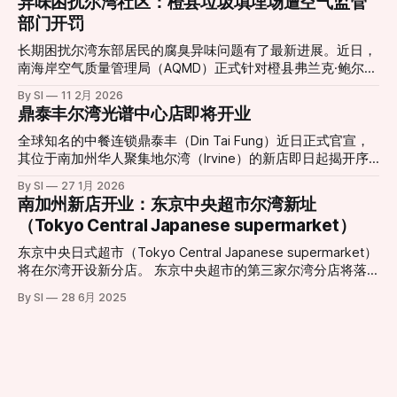
异味困扰尔湾社区：橙县垃圾填埋场遭空气监管
城市夜景的重要组成部分。然而，在经历了多年运营之后，原
部门开罚
有设施已于2026年1月11日停止运营，并进入大规模更新改造
阶段。 根据项目官方消息，新一代巨型摩天轮正在紧张施工
长期困扰尔湾东部居民的腐臭异味问题有了最新进展。近日，
中，并预定于今年夏季正式对外开放。届时，新摩天轮将在现
南海岸空气质量管理局（AQMD）正式针对橙县弗兰克·鲍尔曼
有基础上增加约23英尺（约7米）高度，整体设计更为现代
垃圾填埋场（Frank R. Bowerman Landfill）签发了三项违规处
By SI
11 2月 2026
化，同时在灯光效果、乘坐舒适度和整体视野方面做出显著提
罚。这一举动回应了当地社区日益高涨的投诉声浪，也让城市
鼎泰丰尔湾光谱中心店即将开业
升。整合了更先进的可编程LED照明系统，新摩天轮能够演绎
扩张与工业设施留存之间的矛盾再次成为焦点。 “无法打开的
更加丰富多变的灯光秀效果，为夜间游览提供更震撼体验。
窗户”：居民忍受度达极限 对于家住Portola Springs社区的居
全球知名的中餐连锁鼎泰丰（Din Tai Fung）近日正式官宣，
项目负责人表示，这一重新设计的娱乐地标不仅是一次设施升
民Monica Fonta来说，新鲜空气已经成为一种奢侈。她在受访
其位于南加州华人聚集地尔湾（Irvine）的新店即日起揭开序
级，更是对整个中心景观与游客体验的重新构想。“新的摩天
时表示：“味道太重了，我们根本不敢开窗或推拉门。”方塔形
幕。这一消息令当地美食爱好者兴奋不已，也标志着尔湾光谱
轮将成为一个能激发更多记忆与故事的新起点，无论是家庭游
By SI
27 1月 2026
容，这种气味如同腐烂的垃圾在密闭空间内发酵，且在清晨、
中心（Irvine Spectrum Center）迎来了又一重磅餐饮地标。
南加州新店开业：东京中央超市尔湾新址
客、情侣约会还是节日庆典，都将成为他们新的集体回忆背
深夜以及圣安娜风盛行时尤为刺鼻。 受影响的范围不仅限于
根据官方公布的信息，尔湾店将采取分阶段开业模式，为顾客
景。”该负责人指出。 随着更新工程的推进，这一城市地标即
（Tokyo Central Japanese supermarket）
居住区。据悉，在距离填埋场数英里外的伍德伯里购物中心
提供精致的用餐体验： * 试营业阶段 (Soft Opening)： 2月6
将以全新姿态“回归天空”
（Woodbury Town Center）周边，也能时常闻到类似的酸腐
日至3月1日。此期间将采取预约制，目前已开放预订，旨在为
东京中央日式超市（Tokyo Central Japanese supermarket）
味。 历史遗留与城市化扩张的碰撞 鲍尔曼垃圾填埋场由橙县
顾客提供更私密且高水准的先行体验。预约地址：
将在尔湾开设新分店。 东京中央超市的第三家尔湾分店将落
政府所有并运营，自1990年起投入使用。填埋场负责人汤姆·
dtf.com/en-us/locations/irvine * 盛大开业 (Grand
户于卡尔弗大道14120号。这家新店将为消费者带来种类丰富
卡特里利斯（Tom Koutroulis）指出，该场址在30多年前建立
By SI
28 6月 2025
Opening)： 3月2日正式全面迎客。 现代化设计与经典美味的
的日式商品，包括新鲜海产、熟食、美妆产品和厨具等。新店
时，周边几乎没有居民区。然而，随着尔湾近年来的急速扩
融合 新店坐落于尔湾光谱中心（地址：812 Spectrum Center
地理位置优越，毗邻另一家日式超市三和市场（Mitsuwa
张，大量住宅区在填埋场周
Drive, Irvine, CA 92618），地理位置优越。店内装修延续了鼎
Marketplace）。
泰丰一贯的现代极简风格，巨大的透明落地窗式厨房依然是焦
点，食客可以近距离观赏师傅们如何以“黄金18褶”