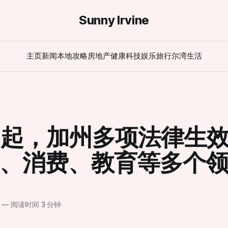
Sunny Irvine
主页
新闻
本地攻略
房地产
健康
科技
娱乐
旅行
尔湾生活
日起，加州多项法律生
、消费、教育等多个
—
阅读时间 3 分钟