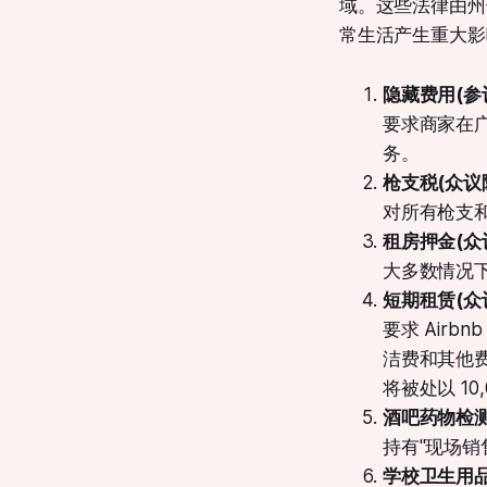
域。这些法律由州长
常生活产生重大影
隐藏费用(参
要求商家在
务
。
枪支税(众议院
对所有枪支和
租房押金(众
大多数情况
短期租赁(众议
要求 Air
洁费和其他
将被处以 10
酒吧药物检测
持有"现场
学校卫生用品