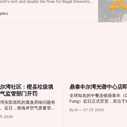
th’s rent and double the fines for illegal fireworks.
s changing.
eles
扰尔湾社区：橙县垃圾填
鼎泰丰尔湾光谱中心店
空气监管部门开罚
全球知名的中餐连锁鼎泰丰（Din
Fung）近日正式官宣，其位
尔湾东部居民的腐臭异味问题有
聚集地尔湾（Irvine）的新店
展。近日，南海岸空气质量管理
By SI
27 1月 2026
幕。这一消息令当地美食爱好
D）正式针对橙县弗兰克·鲍尔曼
2月 2026
已，也标志着尔湾光谱中心（Irv
rank R. Bowerman
Spectrum Center）迎来了
ll）签发了三项违规处罚。这一举动