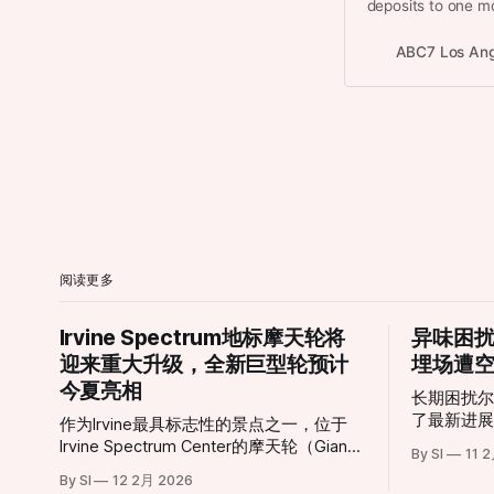
deposits to one mon
Here’s what else i
ABC7 Los Ang
阅读更多
Irvine Spectrum地标摩天轮将
异味困
迎来重大升级，全新巨型轮预计
埋场遭
今夏亮相
长期困扰
了最新进
作为Irvine最具标志性的景点之一，位于
局（AQM
Irvine Spectrum Center的摩天轮（Giant
By SI
11 
垃圾填埋场（F
Wheel）即将迎来历史性转型。 这座高达
By SI
12 2月 2026
Landfi
约10层楼的摩天轮自2002年引入以来，长