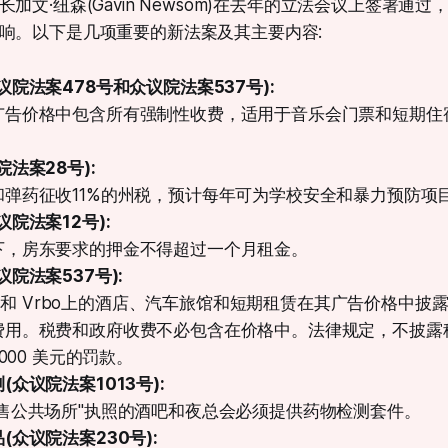
加文·纽森(Gavin Newsom)在去年的立法会议上签署通
响。以下是几项重要的新法案及其主要内容:
议院法案478号和众议院法案537号):
广告价格中包含所有强制性收费，适用于音乐会门票和短期住
法案28号):
弹药征收11%的州税，预计每年可为学校安全和暴力预防项目
议院法案12号):
下，房东要求的押金不得超过一个月租金
。
院法案537号):
bnb 和 Vrbo上的酒店、汽车旅馆和短期租赁在其广告价格中
费用。税费和政府收费不必包含在价格中。法律规定，不披露
,000 美元的罚款。
(众议院法案1013号):
销售公共场所"执照的酒吧和夜总会必须提供药物检测套件
。
(众议院法案230号):