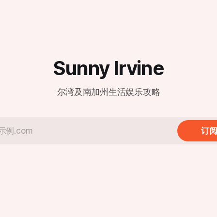
地标。 根据官方公布的信息，尔湾店将采
地社区日益高涨的投诉声浪，也
取分阶段开业模式，为顾客提
张与工业设施留存之间的矛盾再
餐体验： * 试营业阶段 (Soft
”：居民忍
Opening)： 2月6日至3月1
社区
采取预约制，目前已开放预订
ica Fonta来说，新鲜空气已经
客提供更私密且高水准的先行
侈。她在受访时表示：“味道太
Sunny Irvine
地址： dtf.com/en-us/locations/
根本不敢开窗或推拉门。”方塔
盛大开业 (Grand Opening)
种气味如同腐烂的垃圾在密闭空
全面迎客。 现代化设计与经典美味的融
，且在清晨、深夜以及圣安娜风
尔湾及南加州生活娱乐攻略
合 新店坐落于尔湾光谱中心（地
响的范围不仅限于
Spectrum Center Drive, Irvine
据悉，在距离填埋场数英里外的
92618），地理位置优越。店
中心（Woodbury Town
了鼎泰丰一贯的现代极简风格
r）周边，也能时常闻到类似的酸腐
订
明落地窗式厨房依然是焦点，
距离观赏师傅们如何以“黄金18
埋场由橙县政府所有并运营，自
起投入使用。填埋场负责人汤姆·
om Koutroulis）指出，该
多年前建立时，周边几乎没有居
而，随着尔湾近年来的急速扩
住宅区在填埋场周