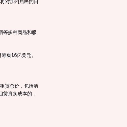
过，将对加州居民的日
宿等多种商品和服
筹集1.6亿美元
。
披露租赁总价，包括清
租赁真实成本的，